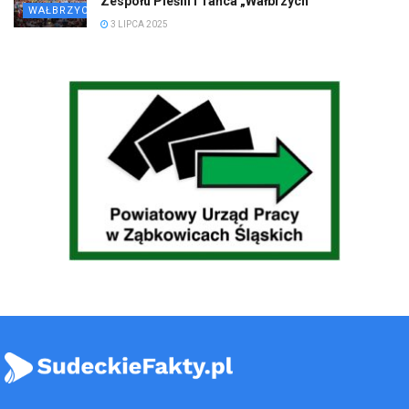
Zespołu Pieśni i Tańca „Wałbrzych”
WAŁBRZYCH
3 LIPCA 2025