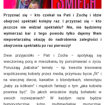
Przyznać się – kto czekał na Pati i Zochę i idzie
obejrzeć spektakl kolejny raz. I przyznać się – kto
jeszcze nie widział spektaklu? Nie, nie będziemy
wymierzać kar z tego powodu tylko dajemy Wam
niepowtarzalną okazję do nadrobienia zaległości i
obejrzenia spektaklu po raz pierwszy!
Dwie przyjaciółki – Pati i Zocha – spotykają się
wieczorową porą w mieszkaniu, by porozmawiać o życiu.
Poruszają „babskie” tematy – np. kwestie kreowania
współczesnej kobiety przez media, przymusu bycia „fit” i
na wiecznej diecie, kawałów o blondynkach, stereotypu
„baby za kółkiem” i męskich fantazji o tym „jaka kobieta
powinna być”. Do jakich wniosków dojdą bohaterki w
swoich rozważaniach? W każdym razie będzie
humorystycznie, luźno, multimedialnie, muzycznie,