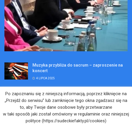
Muzyka przybliża do sacrum – zaproszenie na
koncert
4 LIPCA 2025
Wakacje pełne przygód – są jeszcze miejsca na
Po zapoznaniu się z niniejszą informacją, poprzez kliknięcie na
Kopalniane Ekspedycje
„Przejdź do serwisu” lub zamknięcie tego okna zgadzasz się na
4 LIPCA 2025
to, aby Twoje dane osobowe były przetwarzane
w taki sposób jaki został omówiony w regulaminie oraz niniejszej
Adam Maciejczyk: „Chcemy przełamywać
polityce (https://sudeckiefakty.pl/cookies)
bariery. Nie tylko bólu…”
4 LIPCA 2025