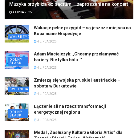
Muzyka przybliża do sacrum – zaproszenie na koncert
4 LIPCA 2025
Wakacje pełne przygód – są jeszcze miejsca na
Kopalniane Ekspedycje
WAŁBRZYCH
4 LIPCA 2025
Adam Maciejczyk: „Chcemy przełamywać
bariery. Nie tylko bólu…”
DOLNY
ŚLĄSK
4 LIPCA 2025
Zmierzą się wojska pruskie i austriackie –
sobota w Burkatowie
ŚWIDNICA
4 LIPCA 2025
Łączenie sił na rzecz transformacji
energetycznej regionu
DOLNY
ŚLĄSK
3 LIPCA 2025
Medal „Zasłużony Kulturze Gloria Artis” dla