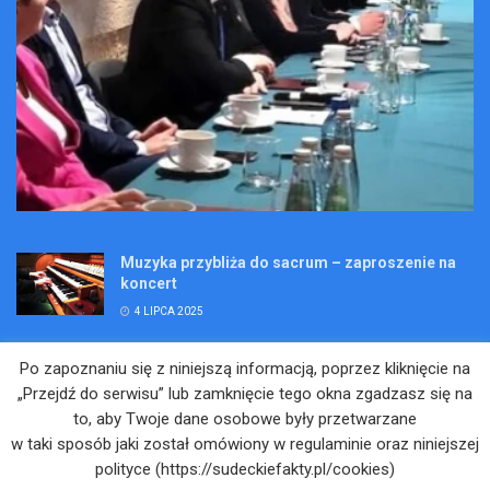
Muzyka przybliża do sacrum – zaproszenie na
koncert
4 LIPCA 2025
Wakacje pełne przygód – są jeszcze miejsca na
Po zapoznaniu się z niniejszą informacją, poprzez kliknięcie na
Kopalniane Ekspedycje
„Przejdź do serwisu” lub zamknięcie tego okna zgadzasz się na
4 LIPCA 2025
to, aby Twoje dane osobowe były przetwarzane
w taki sposób jaki został omówiony w regulaminie oraz niniejszej
Adam Maciejczyk: „Chcemy przełamywać
polityce (https://sudeckiefakty.pl/cookies)
bariery. Nie tylko bólu…”