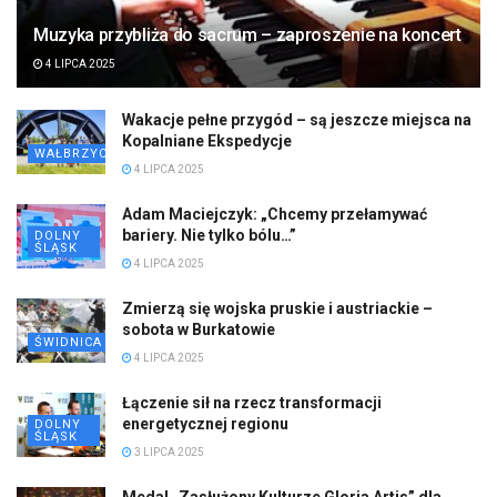
Muzyka przybliża do sacrum – zaproszenie na koncert
4 LIPCA 2025
Wakacje pełne przygód – są jeszcze miejsca na
Kopalniane Ekspedycje
WAŁBRZYCH
4 LIPCA 2025
Adam Maciejczyk: „Chcemy przełamywać
bariery. Nie tylko bólu…”
DOLNY
ŚLĄSK
4 LIPCA 2025
Zmierzą się wojska pruskie i austriackie –
sobota w Burkatowie
ŚWIDNICA
4 LIPCA 2025
Łączenie sił na rzecz transformacji
energetycznej regionu
DOLNY
ŚLĄSK
3 LIPCA 2025