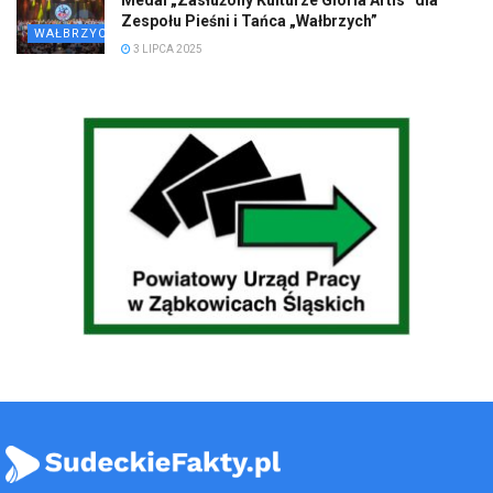
Medal „Zasłużony Kulturze Gloria Artis” dla
Zespołu Pieśni i Tańca „Wałbrzych”
WAŁBRZYCH
3 LIPCA 2025