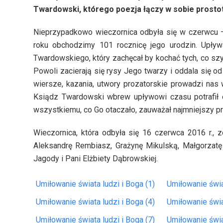
Twardowski, którego poezja łączy w sobie prostotę
Nieprzypadkowo wieczornica odbyła się w czerwcu –
roku obchodzimy 101 rocznicę jego urodzin. Upły
Twardowskiego, który zachęcał by kochać tych, co szy
Powoli zacierają się rysy Jego twarzy i oddala się od
wiersze, kazania, utwory prozatorskie prowadzi nas 
Ksiądz Twardowski wbrew upływowi czasu potrafił o
wszystkiemu, co Go otaczało, zauważał najmniejszy pr
Wieczornica, która odbyła się 16 czerwca 2016 r., 
Aleksandrę Rembiasz, Grażynę Mikulską, Małgorzatę 
Jagody i Pani Elżbiety Dąbrowskiej.
Umiłowanie świata ludzi i Boga (1)
Umiłowanie świat
Umiłowanie świata ludzi i Boga (4)
Umiłowanie świat
Umiłowanie świata ludzi i Boga (7)
Umiłowanie świat