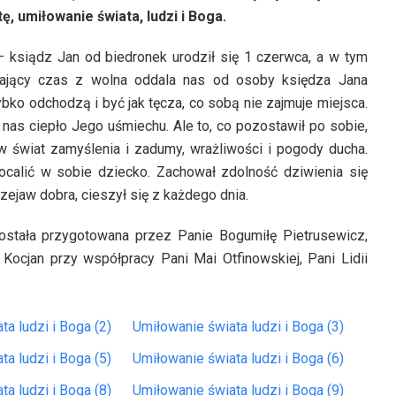
, umiłowanie świata, ludzi i Boga.
 ksiądz Jan od biedronek urodził się 1 czerwca, a w tym
wający czas z wolna oddala nas od osoby księdza Jana
bko odchodzą i być jak tęcza, co sobą nie zajmuje miejsca.
 nas ciepło Jego uśmiechu. Ale to, co pozostawił po sobie,
w świat zamyślenia i zadumy, wrażliwości i pogody ducha.
calić w sobie dziecko. Zachował zdolność dziwienia się
zejaw dobra, cieszył się z każdego dnia.
została przygotowana przez Panie Bogumiłę Pietrusewicz,
Kocjan przy współpracy Pani Mai Otfinowskiej, Pani Lidii
a ludzi i Boga (2)
Umiłowanie świata ludzi i Boga (3)
a ludzi i Boga (5)
Umiłowanie świata ludzi i Boga (6)
a ludzi i Boga (8)
Umiłowanie świata ludzi i Boga (9)