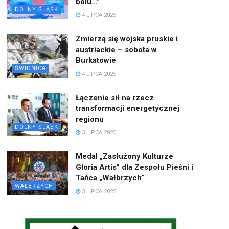
bólu…”
DOLNY ŚLĄSK
4 LIPCA 2025
Zmierzą się wojska pruskie i
austriackie – sobota w
Burkatowie
ŚWIDNICA
4 LIPCA 2025
Łączenie sił na rzecz
transformacji energetycznej
regionu
DOLNY ŚLĄSK
3 LIPCA 2025
Medal „Zasłużony Kulturze
Gloria Artis” dla Zespołu Pieśni i
Tańca „Wałbrzych”
WAŁBRZYCH
3 LIPCA 2025