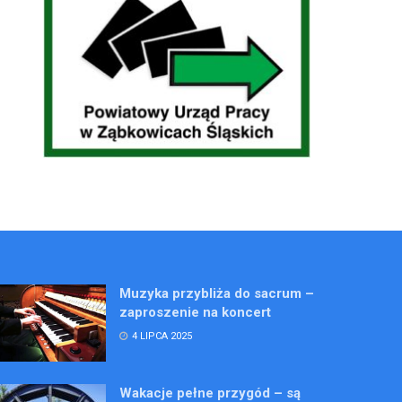
Muzyka przybliża do sacrum –
zaproszenie na koncert
4 LIPCA 2025
Wakacje pełne przygód – są