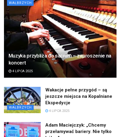
WAŁBRZYCH
Muzyka przybliża do sacrum – zaproszenie na
koncert
4 LIPCA 2025
Wakacje pełne przygód – są
jeszcze miejsca na Kopalniane
Ekspedycje
WAŁBRZYCH
4 LIPCA 2025
Adam Maciejczyk: „Chcemy
przełamywać bariery. Nie tylko