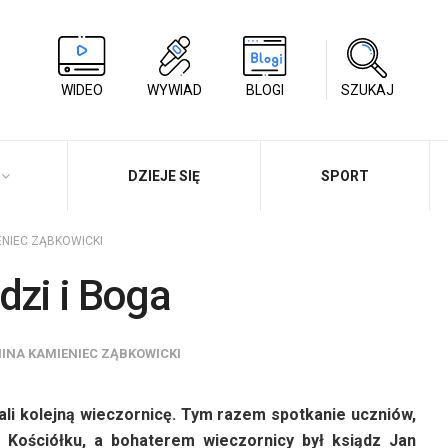
WIDEO
WYWIAD
BLOGI
SZUKAJ
DZIEJE SIĘ
SPORT
ENIEC ZĄBKOWICKI
dzi i Boga
INA KAMIENIEC ZĄBKOWICKI
li kolejną wieczornicę. Tym razem spotkanie uczniów,
 Kościółku, a bohaterem wieczornicy był ksiądz Jan