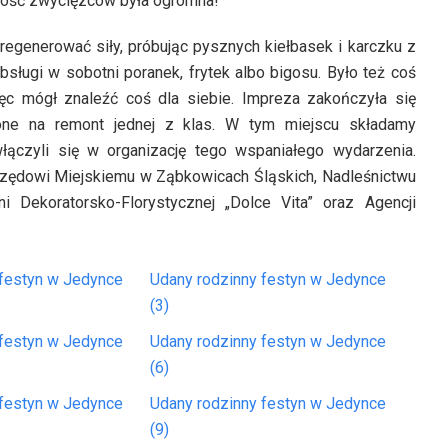
adość zwycięzców była ogromna!
egenerować siły, próbując pysznych kiełbasek i karczku z
bsługi w sobotni poranek, frytek albo bigosu. Było też coś
ięc mógł znaleźć coś dla siebie. Impreza zakończyła się
one na remont jednej z klas. W tym miejscu składamy
ączyli się w organizację tego wspaniałego wydarzenia.
 Urzędowi Miejskiemu w Ząbkowicach Śląskich, Nadleśnictwu
 Dekoratorsko-Florystycznej „Dolce Vita” oraz Agencji
 festyn w Jedynce
Udany rodzinny festyn w Jedynce
(3)
 festyn w Jedynce
Udany rodzinny festyn w Jedynce
(6)
 festyn w Jedynce
Udany rodzinny festyn w Jedynce
(9)