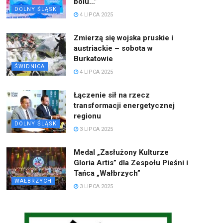
bólu…”
DOLNY ŚLĄSK
4 LIPCA 2025
Zmierzą się wojska pruskie i
austriackie – sobota w
Burkatowie
ŚWIDNICA
4 LIPCA 2025
Łączenie sił na rzecz
transformacji energetycznej
regionu
DOLNY ŚLĄSK
3 LIPCA 2025
Medal „Zasłużony Kulturze
Gloria Artis” dla Zespołu Pieśni i
Tańca „Wałbrzych”
WAŁBRZYCH
3 LIPCA 2025