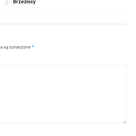
Brzeźnicy
*
a są oznaczone