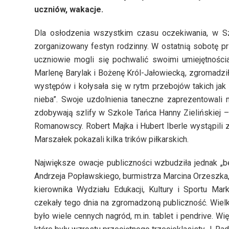
uczniów, wakacje.
Dla osłodzenia wszystkim czasu oczekiwania, w S
zorganizowany festyn rodzinny. W ostatnią sobotę pr
uczniowie mogli się pochwalić swoimi umiejętności
Marlenę Barylak i Bożenę Król-Jałowiecką, zgromadził
występów i kołysała się w rytm przebojów takich jak 
nieba”. Swoje uzdolnienia taneczne zaprezentowali m.
zdobywają szlify w Szkole Tańca Hanny Zielińskiej –
Romanowscy. Robert Majka i Hubert Iberle wystąpili 
Marszałek pokazali kilka trików piłkarskich.
Największe owacje publiczności wzbudziła jednak „b
Andrzeja Popławskiego, burmistrza Marcina Orzeszka
kierownika Wydziału Edukacji, Kultury i Sportu Mark
czekały tego dnia na zgromadzoną publiczność. Wielk
było wiele cennych nagród, m.in. tablet i pendrive. W