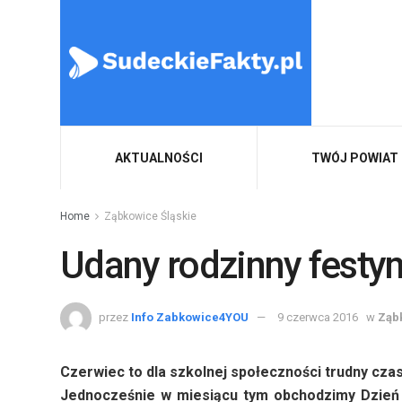
AKTUALNOŚCI
TWÓJ POWIAT
Home
Ząbkowice Śląskie
Udany rodzinny festy
przez
Info Zabkowice4YOU
9 czerwca 2016
w
Ząb
Czerwiec to dla szkolnej społeczności trudny czas
Jednocześnie w miesiącu tym obchodzimy Dzień D