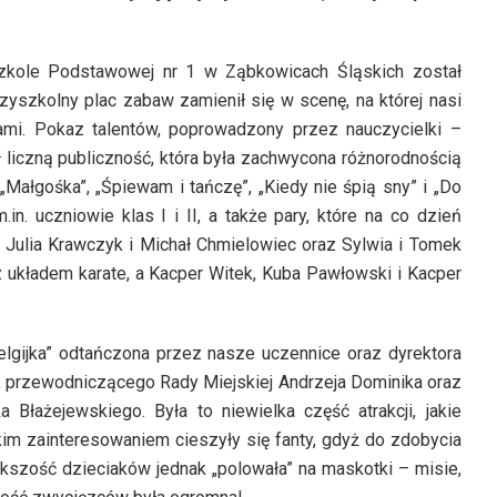
zkole Podstawowej nr 1 w Ząbkowicach Śląskich został
zyszkolny plac zabaw zamienił się w scenę, na której nasi
ami. Pokaz talentów, poprowadzony przez nauczycielki –
 liczną publiczność, która była zachwycona różnorodnością
„Małgośka”, „Śpiewam i tańczę”, „Kiedy nie śpią sny” i „Do
in. uczniowie klas I i II, a także pary, które na co dzień
 Julia Krawczyk i Michał Chmielowiec oraz Sylwia i Tomek
z układem karate, a Kacper Witek, Kuba Pawłowski i Kacper
elgijka” odtańczona przez nasze uczennice oraz dyrektora
, przewodniczącego Rady Miejskiej Andrzeja Dominika oraz
a Błażejewskiego. Była to niewielka część atrakcji, jakie
im zainteresowaniem cieszyły się fanty, gdyż do zdobycia
iększość dzieciaków jednak „polowała” na maskotki – misie,