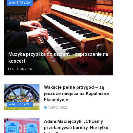
WAŁBRZYCH
Muzyka przybliża do sacrum – zaproszenie na
koncert
4 LIPCA 2025
Wakacje pełne przygód – są
jeszcze miejsca na Kopalniane
Ekspedycje
WAŁBRZYCH
4 LIPCA 2025
Adam Maciejczyk: „Chcemy
przełamywać bariery. Nie tylko