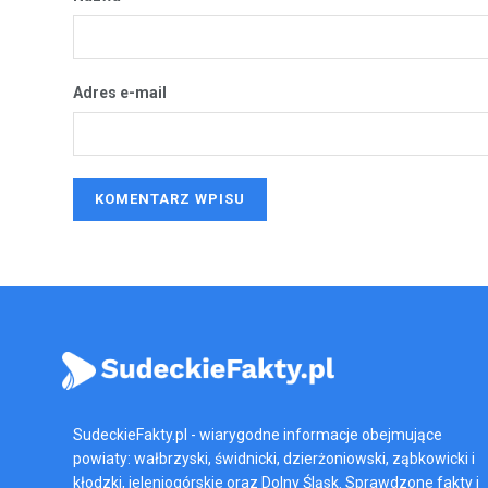
Adres e-mail
SudeckieFakty.pl - wiarygodne informacje obejmujące
powiaty: wałbrzyski, świdnicki, dzierżoniowski, ząbkowicki i
kłodzki, jeleniogórskie oraz Dolny Śląsk. Sprawdzone fakty i