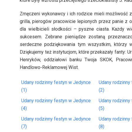
które były wzrostu przeciętnego trzecioklasisty J. R
Zmęczeni wykonawcy i ich rodzice mieli możliwość zr
grilla, pierogów pracowicie lepionych przez panie z o
dla wielbicieli słodkości – pyszne ciasta. Każdy w
sukcesem. Zebrane pieniądze zostaną przeznacz
serdeczne podziękowania tym wszystkim, którzy wł
Dziękujemy też instytucjom, które przekazały fanty:
Henryków, oddziałowi banku Twoja SKOK, Pracowni
Handlowo-Reklamowej Wist.
Udany rodzinny festyn w Jedynce
Udany rodzinny
(1)
(2)
Udany rodzinny festyn w Jedynce
Udany rodzinny
(4)
(5)
Udany rodzinny festyn w Jedynce
Udany rodzinny
(7)
(8)