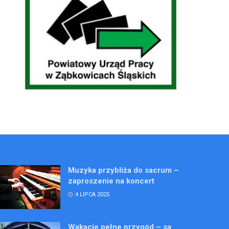
Muzyka przybliża do sacrum –
zaproszenie na koncert
4 LIPCA 2025
Wakacje pełne przygód – są