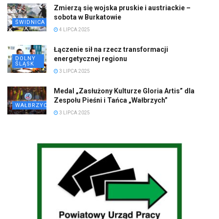
Zmierzą się wojska pruskie i austriackie –
sobota w Burkatowie
ŚWIDNICA
4 LIPCA 2025
Łączenie sił na rzecz transformacji
energetycznej regionu
DOLNY
ŚLĄSK
3 LIPCA 2025
Medal „Zasłużony Kulturze Gloria Artis” dla
Zespołu Pieśni i Tańca „Wałbrzych”
WAŁBRZYCH
3 LIPCA 2025