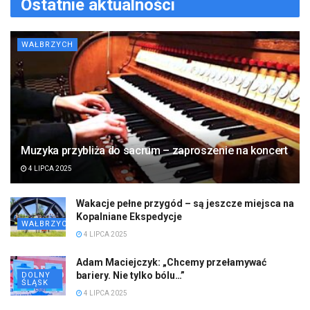
Ostatnie aktualności
WAŁBRZYCH
Muzyka przybliża do sacrum – zaproszenie na koncert
4 LIPCA 2025
Wakacje pełne przygód – są jeszcze miejsca na
Kopalniane Ekspedycje
WAŁBRZYCH
4 LIPCA 2025
Adam Maciejczyk: „Chcemy przełamywać
bariery. Nie tylko bólu…”
DOLNY
ŚLĄSK
4 LIPCA 2025