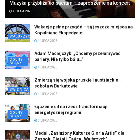
Muzyka przybliża do sacrum – zaproszenie na koncert
4 LIPCA 2025
Wakacje pełne przygód – są jeszcze miejsca na
Kopalniane Ekspedycje
WAŁBRZYCH
4 LIPCA 2025
Adam Maciejczyk: „Chcemy przełamywać
bariery. Nie tylko bólu…”
DOLNY
ŚLĄSK
4 LIPCA 2025
Zmierzą się wojska pruskie i austriackie –
sobota w Burkatowie
ŚWIDNICA
4 LIPCA 2025
Łączenie sił na rzecz transformacji
energetycznej regionu
DOLNY
ŚLĄSK
3 LIPCA 2025
Medal „Zasłużony Kulturze Gloria Artis” dla
Zespołu Pieśni i Tańca „Wałbrzych”