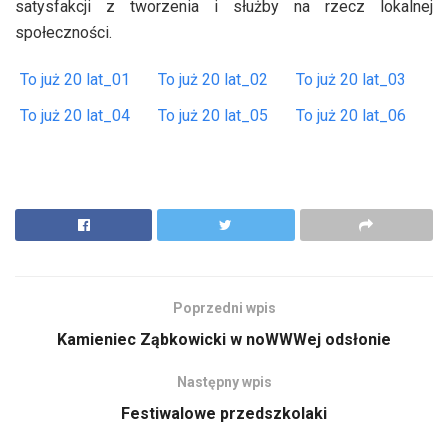
satysfakcji z tworzenia i służby na rzecz lokalnej
społeczności.
To już 20 lat_01
To już 20 lat_02
To już 20 lat_03
To już 20 lat_04
To już 20 lat_05
To już 20 lat_06
Poprzedni wpis
Kamieniec Ząbkowicki w noWWWej odsłonie
Następny wpis
Festiwalowe przedszkolaki