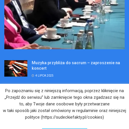
Muzyka przybliża do sacrum – zaproszenie na
koncert
4 LIPCA 2025
Wakacje pełne przygód – są jeszcze miejsca na
Po zapoznaniu się z niniejszą informacją, poprzez kliknięcie na
Kopalniane Ekspedycje
„Przejdź do serwisu” lub zamknięcie tego okna zgadzasz się na
4 LIPCA 2025
to, aby Twoje dane osobowe były przetwarzane
w taki sposób jaki został omówiony w regulaminie oraz niniejszej
Adam Maciejczyk: „Chcemy przełamywać
polityce (https://sudeckiefakty.pl/cookies)
bariery. Nie tylko bólu…”
4 LIPCA 2025