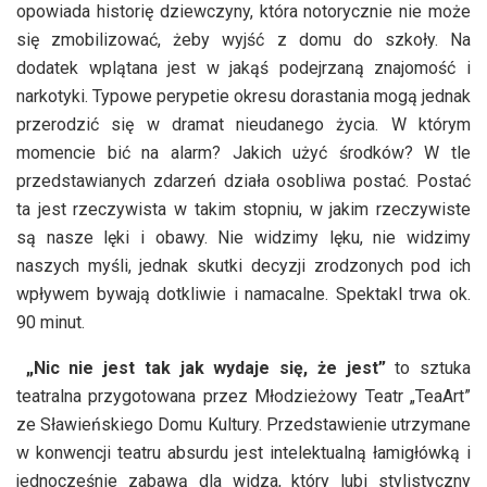
opowiada historię dziewczyny, która notorycznie nie może
się zmobilizować, żeby wyjść z domu do szkoły. Na
dodatek wplątana jest w jakąś podejrzaną znajomość i
narkotyki. Typowe perypetie okresu dorastania mogą jednak
przerodzić się w dramat nieudanego życia. W którym
momencie bić na alarm? Jakich użyć środków? W tle
przedstawianych zdarzeń działa osobliwa postać. Postać
ta jest rzeczywista w takim stopniu, w jakim rzeczywiste
są nasze lęki i obawy. Nie widzimy lęku, nie widzimy
naszych myśli, jednak skutki decyzji zrodzonych pod ich
wpływem bywają dotkliwie i namacalne. Spektakl trwa ok.
90 minut.
„Nic nie jest tak jak wydaje się, że jest”
to sztuka
teatralna przygotowana przez Młodzieżowy Teatr „TeaArt”
ze Sławieńskiego Domu Kultury. Przedstawienie utrzymane
w konwencji teatru absurdu jest intelektualną łamigłówką i
jednocześnie zabawą dla widza, który lubi stylistyczny