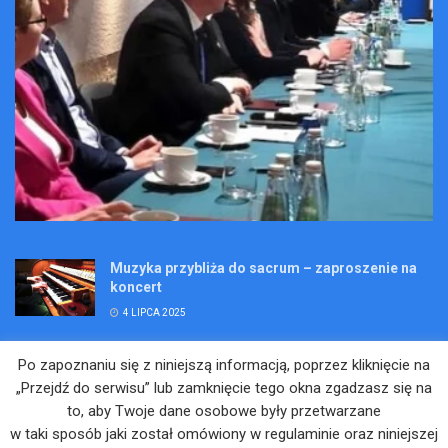
Muzyka przybliża do sacrum – zaproszenie na
koncert
4 LIPCA 2025
Wakacje pełne przygód – są jeszcze miejsca na
Po zapoznaniu się z niniejszą informacją, poprzez kliknięcie na
Kopalniane Ekspedycje
„Przejdź do serwisu” lub zamknięcie tego okna zgadzasz się na
4 LIPCA 2025
to, aby Twoje dane osobowe były przetwarzane
w taki sposób jaki został omówiony w regulaminie oraz niniejszej
Adam Maciejczyk: „Chcemy przełamywać