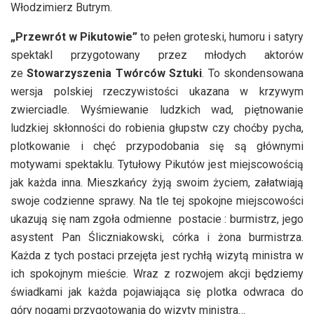
Włodzimierz Butrym.
„Przewrót w Pikutowie”
to pełen groteski, humoru i satyry
spektakl przygotowany przez młodych aktorów
ze
Stowarzyszenia Twórców Sztuki
. To skondensowana
wersja polskiej rzeczywistości ukazana w krzywym
zwierciadle. Wyśmiewanie ludzkich wad, piętnowanie
ludzkiej skłonności do robienia głupstw czy choćby pycha,
plotkowanie i chęć przypodobania się są głównymi
motywami spektaklu. Tytułowy Pikutów jest miejscowością
jak każda inna. Mieszkańcy żyją swoim życiem, załatwiają
swoje codzienne sprawy. Na tle tej spokojne miejscowości
ukazują się nam zgoła odmienne postacie : burmistrz, jego
asystent Pan Śliczniakowski, córka i żona burmistrza.
Każda z tych postaci przejęta jest rychłą wizytą ministra w
ich spokojnym mieście. Wraz z rozwojem akcji będziemy
świadkami jak każda pojawiająca się plotka odwraca do
góry nogami przygotowania do wizyty ministra…