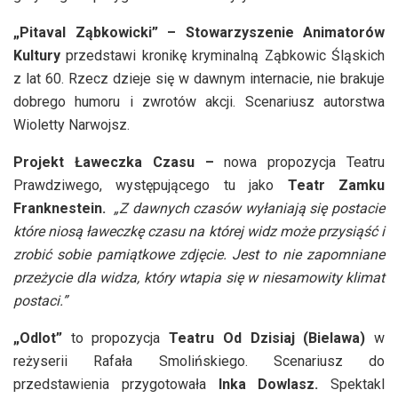
„Pitaval Ząbkowicki” – Stowarzyszenie Animatorów
Kultury
przedstawi kronikę kryminalną Ząbkowic Śląskich
z lat 60. Rzecz dzieje się w dawnym internacie, nie brakuje
dobrego humoru i zwrotów akcji. Scenariusz autorstwa
Wioletty Narwojsz.
Projekt Ławeczka Czasu –
nowa propozycja Teatru
Prawdziwego, występującego tu jako
Teatr Zamku
Franknestein.
„Z dawnych czasów wyłaniają się postacie
które niosą ławeczkę czasu na której widz może przysiąść i
zrobić sobie pamiątkowe zdjęcie. Jest to nie zapomniane
przeżycie dla widza, który wtapia się w niesamowity klimat
postaci.”
„Odlot”
to propozycja
Teatru Od Dzisiaj (Bielawa)
w
reżyserii Rafała Smolińskiego. Scenariusz do
przedstawienia przygotowała
Inka Dowlasz.
Spektakl