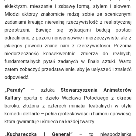
eklektyzm, mieszanie i zabawę formą, stylem i słowem.
Młodzi aktorzy znakomicie radzą sobie ze scenicznymi
zadaniami kreując nierealną rzeczywistość z realistycznej
przestrzeni. Bawiąc się sytuacjami budują postaci
odrealnione, z pozoru nonsensowne i nierzeczywiste, ale z
jakiegoś powodu znane nam z rzeczywistości. Pozorna
niedorzeczność konsekwentnie zmierza do realnych,
fundamentalnych pytań zadanych w finale sztuki. Warto
zatem zobaczyć przedstawienie, aby je usłyszeć i znaleźć
odpowiedź.
„Parady”
– sztuka
Stowarzyszenia Animatorów
Kultury
oparta o dzieło Wacława Potockiego z okresu
baroku, złożona z czterech miniatur teatralnych w stylu
komedii dell’arte – pełna groteskowości i humoru opowieść,
która gwarantuje uśmiech na każdej twarzy.
„Kuchareczka i Generał” –
to niespodzianka