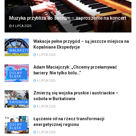
Muzyka przybliża do sacrum – zaproszenie na koncert
4 LIPCA 2025
Wakacje pełne przygód – są jeszcze miejsca na
Kopalniane Ekspedycje
WAŁBRZYCH
4 LIPCA 2025
Adam Maciejczyk: „Chcemy przełamywać
bariery. Nie tylko bólu…”
DOLNY
ŚLĄSK
4 LIPCA 2025
Zmierzą się wojska pruskie i austriackie –
sobota w Burkatowie
ŚWIDNICA
4 LIPCA 2025
Łączenie sił na rzecz transformacji
energetycznej regionu
DOLNY
ŚLĄSK
3 LIPCA 2025