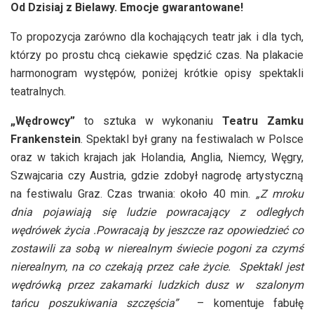
Od Dzisiaj z Bielawy. Emocje gwarantowane!
To propozycja zarówno dla kochających teatr jak i dla tych,
którzy po prostu chcą ciekawie spędzić czas. Na plakacie
harmonogram występów, poniżej krótkie opisy spektakli
teatralnych.
„Wędrowcy”
to sztuka w wykonaniu
Teatru Zamku
Frankenstein
. Spektakl był grany na festiwalach w Polsce
oraz w takich krajach jak Holandia, Anglia, Niemcy, Węgry,
Szwajcaria czy Austria, gdzie zdobył nagrodę artystyczną
na festiwalu Graz. Czas trwania: około 40 min.
„Z mroku
dnia pojawiają się ludzie powracający z odległych
wędrówek życia .Powracają by jeszcze raz opowiedzieć co
zostawili za sobą w nierealnym świecie pogoni za czymś
nierealnym, na co czekają przez całe życie. Spektakl jest
wędrówką przez zakamarki ludzkich dusz w szalonym
tańcu poszukiwania szczęścia”
– komentuje fabułę