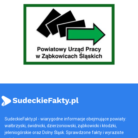
SudeckieFakty.pl - wiarygodne informacje obejmujące powiaty:
wałbrzyski, świdnicki, dzierżoniowski, ząbkowicki i kłodzki,
jeleniogórskie oraz Dolny Śląsk. Sprawdzone fakty i wyraziste