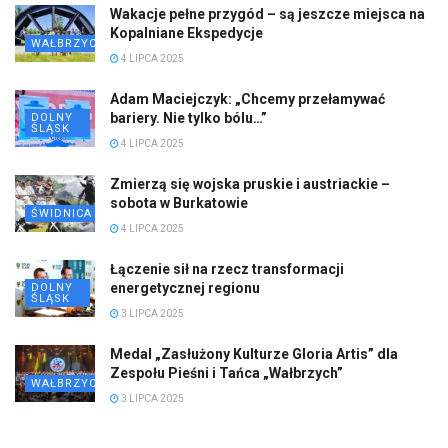
Wakacje pełne przygód – są jeszcze miejsca na
Kopalniane Ekspedycje
WAŁBRZYCH
4 LIPCA 2025
Adam Maciejczyk: „Chcemy przełamywać
bariery. Nie tylko bólu…”
DOLNY
ŚLĄSK
4 LIPCA 2025
Zmierzą się wojska pruskie i austriackie –
sobota w Burkatowie
ŚWIDNICA
4 LIPCA 2025
Łączenie sił na rzecz transformacji
energetycznej regionu
DOLNY
ŚLĄSK
3 LIPCA 2025
Medal „Zasłużony Kulturze Gloria Artis” dla
Zespołu Pieśni i Tańca „Wałbrzych”
WAŁBRZYCH
3 LIPCA 2025