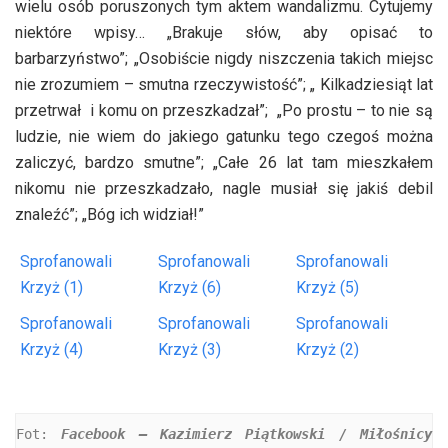
wielu osób poruszonych tym aktem wandalizmu. Cytujemy
niektóre wpisy… „Brakuje słów, aby opisać to
barbarzyństwo”; „Osobiście nigdy niszczenia takich miejsc
nie zrozumiem – smutna rzeczywistość”; „ Kilkadziesiąt lat
przetrwał i komu on przeszkadzał”; „Po prostu – to nie są
ludzie, nie wiem do jakiego gatunku tego czegoś można
zaliczyć, bardzo smutne”; „Całe 26 lat tam mieszkałem
nikomu nie przeszkadzało, nagle musiał się jakiś debil
znaleźć”; „Bóg ich widział!”
Sprofanowali
Sprofanowali
Sprofanowali
Krzyż (1)
Krzyż (6)
Krzyż (5)
Sprofanowali
Sprofanowali
Sprofanowali
Krzyż (4)
Krzyż (3)
Krzyż (2)
Fot: 
Facebook – Kazimierz Piątkowski / Miłośnicy 