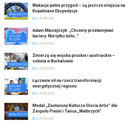
Wakacje pełne przygód – są jeszcze miejsca na
Kopalniane Ekspedycje
WAŁBRZYCH
4 LIPCA 2025
Adam Maciejczyk: „Chcemy przełamywać
bariery. Nie tylko bólu…”
DOLNY
ŚLĄSK
4 LIPCA 2025
Zmierzą się wojska pruskie i austriackie –
sobota w Burkatowie
ŚWIDNICA
4 LIPCA 2025
Łączenie sił na rzecz transformacji
energetycznej regionu
DOLNY
ŚLĄSK
3 LIPCA 2025
Medal „Zasłużony Kulturze Gloria Artis” dla
Zespołu Pieśni i Tańca „Wałbrzych”
WAŁBRZYCH
3 LIPCA 2025