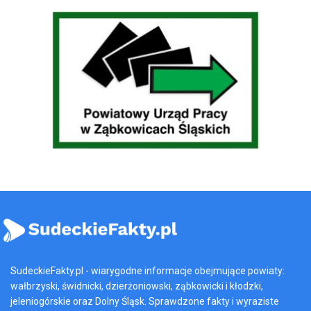
SudeckieFakty.pl - wiarygodne informacje obejmujące powiaty:
wałbrzyski, świdnicki, dzierżoniowski, ząbkowicki i kłodzki,
jeleniogórskie oraz Dolny Śląsk. Sprawdzone fakty i wyraziste