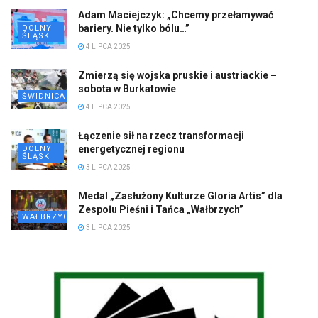
Adam Maciejczyk: „Chcemy przełamywać
bariery. Nie tylko bólu…”
DOLNY
ŚLĄSK
4 LIPCA 2025
Zmierzą się wojska pruskie i austriackie –
sobota w Burkatowie
ŚWIDNICA
4 LIPCA 2025
Łączenie sił na rzecz transformacji
energetycznej regionu
DOLNY
ŚLĄSK
3 LIPCA 2025
Medal „Zasłużony Kulturze Gloria Artis” dla
Zespołu Pieśni i Tańca „Wałbrzych”
WAŁBRZYCH
3 LIPCA 2025