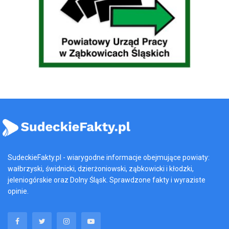
SudeckieFakty.pl - wiarygodne informacje obejmujące powiaty:
wałbrzyski, świdnicki, dzierżoniowski, ząbkowicki i kłodzki,
jeleniogórskie oraz Dolny Śląsk. Sprawdzone fakty i wyraziste
opinie.