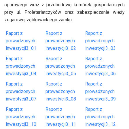
oporowego wraz z przebudową komórek gospodarczych
przy ul. Proletariatczyków oraz zabezpieczanie wieży
zegarowej ząbkowickiego zamku.
Raport z
Raport z
Raport z
prowadzonych
prowadzonych
prowadzonych
inwestycji3_01
inwestycji3_02
inwestycji3_03
Raport z
Raport z
Raport z
prowadzonych
prowadzonych
prowadzonych
inwestycji3_04
inwestycji3_05
inwestycji3_06
Raport z
Raport z
Raport z
prowadzonych
prowadzonych
prowadzonych
inwestycji3_07
inwestycji3_08
inwestycji3_09
Raport z
Raport z
Raport z
prowadzonych
prowadzonych
prowadzonych
inwestycji3_10
inwestycji3_11
inwestycji3_12