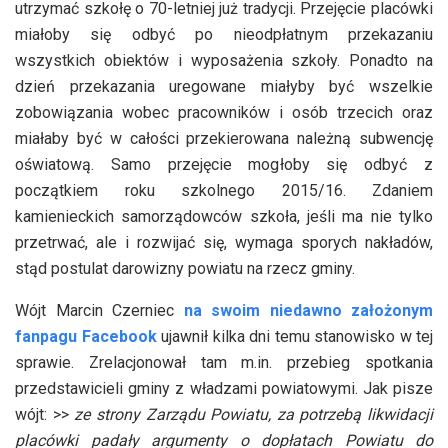
utrzymać szkołę o 70-letniej już tradycji. Przejęcie placówki
miałoby się odbyć po nieodpłatnym przekazaniu
wszystkich obiektów i wyposażenia szkoły. Ponadto na
dzień przekazania uregowane miałyby być wszelkie
zobowiązania wobec pracowników i osób trzecich oraz
miałaby być w całości przekierowana należną subwencję
oświatową. Samo przejęcie mogłoby się odbyć z
początkiem roku szkolnego 2015/16. Zdaniem
kamienieckich samorządowców szkoła, jeśli ma nie tylko
przetrwać, ale i rozwijać się, wymaga sporych nakładów,
stąd postulat darowizny powiatu na rzecz gminy.
Wójt Marcin Czerniec
na swoim niedawno założonym
fanpagu Facebook
ujawnił kilka dni temu stanowisko w tej
sprawie. Zrelacjonował tam m.in. przebieg spotkania
przedstawicieli gminy z władzami powiatowymi. Jak pisze
wójt: >>
ze strony Zarządu Powiatu, za potrzebą likwidacji
placówki padały argumenty o
dopłatach Powiatu do