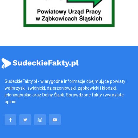
SudeckieFakty.pl - wiarygodne informacje obejmujące powiaty:
wałbrzyski, świdnicki, dzierżoniowski, ząbkowicki i kłodzki,
jeleniogórskie oraz Dolny Śląsk. Sprawdzone fakty i wyraziste
opinie.