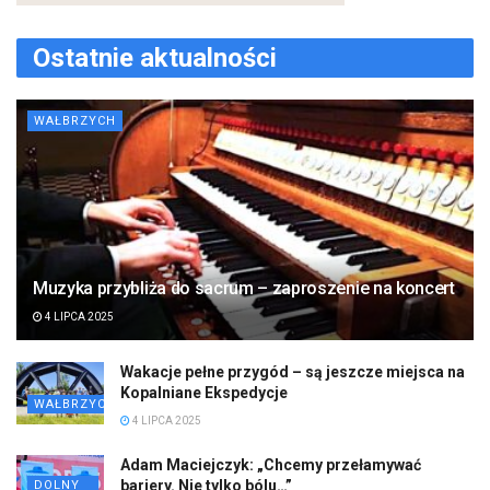
Ostatnie aktualności
WAŁBRZYCH
Muzyka przybliża do sacrum – zaproszenie na koncert
4 LIPCA 2025
Wakacje pełne przygód – są jeszcze miejsca na
Kopalniane Ekspedycje
WAŁBRZYCH
4 LIPCA 2025
Adam Maciejczyk: „Chcemy przełamywać
bariery. Nie tylko bólu…”
DOLNY