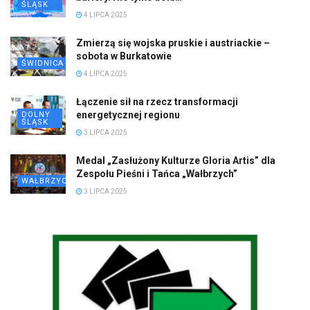
ŚLĄSK
4 LIPCA 2025
Zmierzą się wojska pruskie i austriackie –
sobota w Burkatowie
ŚWIDNICA
4 LIPCA 2025
Łączenie sił na rzecz transformacji
energetycznej regionu
DOLNY
ŚLĄSK
3 LIPCA 2025
Medal „Zasłużony Kulturze Gloria Artis” dla
Zespołu Pieśni i Tańca „Wałbrzych”
WAŁBRZYCH
3 LIPCA 2025