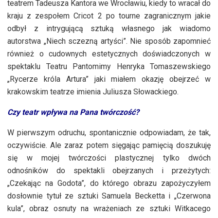
teatrem Tadeusza Kantora we Wrocławiu, kiedy to wracał do
kraju z zespołem Cricot 2 po tourne zagranicznym jakie
odbył z intrygującą sztuką własnego jak wiadomo
autorstwa „Niech sczezną artyści”. Nie sposób zapomnieć
również o cudownych estetycznych doświadczonych w
spektaklu Teatru Pantomimy Henryka Tomaszewskiego
„Rycerze króla Artura” jaki miałem okazję obejrzeć w
krakowskim teatrze imienia Juliusza Słowackiego.
Czy teatr wpływa na Pana twórczość?
W pierwszym odruchu, spontanicznie odpowiadam, że tak,
oczywiście. Ale zaraz potem sięgając pamięcią doszukuję
się w mojej twórczości plastycznej tylko dwóch
odnośników do spektakli obejrzanych i przeżytych:
„Czekając na Godota”, do którego obrazu zapożyczyłem
dosłownie tytuł ze sztuki Samuela Becketta i „Czerwona
kula”, obraz osnuty na wrażeniach ze sztuki Witkacego