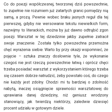
Co do poezji współczesnej, tworzonej dziś powszechnie,
to zupełnie nie rozumiem już zatartych granic pomiędzy nią
samą, a prozą. Pewnie wobec braku jasnych reguł dla tej
pierwszej, gdyby nie wersowanie tekstu niewielkich form,
nazwijmy to literackich, można by już dawno odtrąbić zgon
poezji. Warsztat w tej dziedzinie jakby zupełnie zatracił
swoje znaczenie. Została tylko powszechna przemożna
chęć wyrażenia siebie. Warto by przy okazji wspomnieć, że
pojęcie – sztuka znaczy dosłownie tyle, że wykonanie
czegoś nie jest rzeczą powszechnie łatwą i oprócz chęci
trzeba posiadać warsztat z wykorzystaniem którego trzeba
się czasem dobrze natrudzić, żeby powstało coś, do czego
nie każdy jest zdolny. Chodzi mi tu bardziej o zdolność
nabytą, inaczej osiągnięcie sprawności warsztatowej do
uprawiania danej dziedziny, niż geniusz wrodzony
stanowiący, jak twierdzą niektórzy, zaledwie dziesięć
procent udziału w gotowym dziele.