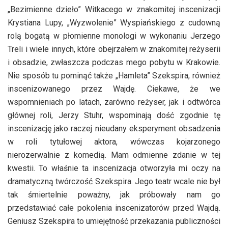
„Bezimienne dzieło” Witkacego w znakomitej inscenizacji
Krystiana Lupy, „Wyzwolenie” Wyspiańskiego z cudowną
rolą bogatą w płomienne monologi w wykonaniu Jerzego
Treli i wiele innych, które obejrzałem w znakomitej reżyserii
i obsadzie, zwłaszcza podczas mego pobytu w Krakowie.
Nie sposób tu pominąć także „Hamleta” Szekspira, również
inscenizowanego przez Wajdę. Ciekawe, że we
wspomnieniach po latach, zarówno reżyser, jak i odtwórca
głównej roli, Jerzy Stuhr, wspominają dość zgodnie tę
inscenizację jako raczej nieudany eksperyment obsadzenia
w roli tytułowej aktora, wówczas kojarzonego
nierozerwalnie z komedią. Mam odmienne zdanie w tej
kwestii. To właśnie ta inscenizacja otworzyła mi oczy na
dramatyczną twórczość Szekspira. Jego teatr wcale nie był
tak śmiertelnie poważny, jak próbowały nam go
przedstawiać całe pokolenia inscenizatorów przed Wajdą.
Geniusz Szekspira to umiejętność przekazania publiczności