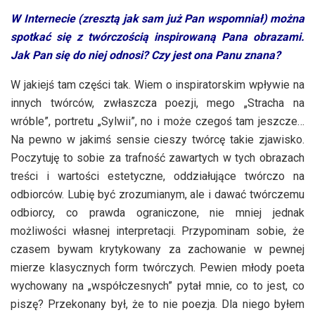
W Internecie (zresztą jak sam już Pan wspomniał) można
spotkać się z twórczością inspirowaną Pana obrazami.
Jak Pan się do niej odnosi? Czy jest ona Panu znana?
W jakiejś tam części tak. Wiem o inspiratorskim wpływie na
innych twórców, zwłaszcza poezji, mego „Stracha na
wróble”, portretu „Sylwii”, no i może czegoś tam jeszcze…
Na pewno w jakimś sensie cieszy twórcę takie zjawisko.
Poczytuję to sobie za trafność zawartych w tych obrazach
treści i wartości estetyczne, oddziałujące twórczo na
odbiorców. Lubię być zrozumianym, ale i dawać twórczemu
odbiorcy, co prawda ograniczone, nie mniej jednak
możliwości własnej interpretacji. Przypominam sobie, że
czasem bywam krytykowany za zachowanie w pewnej
mierze klasycznych form twórczych. Pewien młody poeta
wychowany na „współczesnych” pytał mnie, co to jest, co
piszę? Przekonany był, że to nie poezja. Dla niego byłem