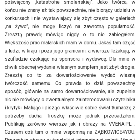
poświęcony „katastrofie smoleńskiej”. Jako twórca, w
końcu nie znany aż tak powszechnie, nie biorący udziału w
konkursach i nie wystawiający się zbyt często w galeriach
„na żywo”, nie mogę liczyć na zawrotną popularność.
Zresztą prawdę mówiąc nigdy o to nie zabiegałem.
Większość prac malarskich mam w domu. Jakaś tam część
u ludzi, w kraju i poza jego granicami, a wiersze leżakują, w
szufladzie czekając na sponsora i wydawcę. Dla mnie w
chwili obecnej wydanie własnym sumptem jest zbyt drogie.
Zresztą co to za dowartościowanie wydać własną
twórczość samemu. Co prawda to dziś powszechny
sposób, głównie na samo dowartościowanie, ale zupełnie
nic nie mówiący o ewentualnym zainteresowaniu czytelnika
i krytyki. Malując i pisząc, właściwie sobie świat tłumaczę z
potrzeby ducha. Troszkę może jednak przesadziłem.
Publikuję zarówno wiersze jak i obrazy na VVENA.PL .
Czasem coś tam o mnie wspomną na ZĄBKOWICE4YOU.