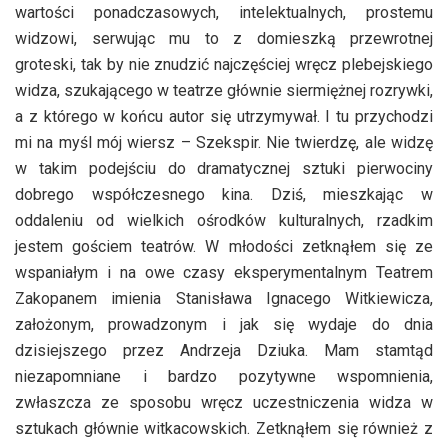
wartości ponadczasowych, intelektualnych, prostemu
widzowi, serwując mu to z domieszką przewrotnej
groteski, tak by nie znudzić najczęściej wręcz plebejskiego
widza, szukającego w teatrze głównie siermiężnej rozrywki,
a z którego w końcu autor się utrzymywał. I tu przychodzi
mi na myśl mój wiersz – Szekspir. Nie twierdzę, ale widzę
w takim podejściu do dramatycznej sztuki pierwociny
dobrego współczesnego kina. Dziś, mieszkając w
oddaleniu od wielkich ośrodków kulturalnych, rzadkim
jestem gościem teatrów. W młodości zetknąłem się ze
wspaniałym i na owe czasy eksperymentalnym Teatrem
Zakopanem imienia Stanisława Ignacego Witkiewicza,
założonym, prowadzonym i jak się wydaje do dnia
dzisiejszego przez Andrzeja Dziuka. Mam stamtąd
niezapomniane i bardzo pozytywne wspomnienia,
zwłaszcza ze sposobu wręcz uczestniczenia widza w
sztukach głównie witkacowskich. Zetknąłem się również z