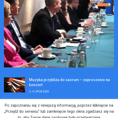
Muzyka przybliża do sacrum – zaproszenie na
koncert
4 LIPCA 2025
Wakacje pełne przygód – są jeszcze miejsca na
Po zapoznaniu się z niniejszą informacją, poprzez kliknięcie na
Kopalniane Ekspedycje
„Przejdź do serwisu” lub zamknięcie tego okna zgadzasz się na
4 LIPCA 2025
to, aby Twoje dane osobowe były przetwarzane