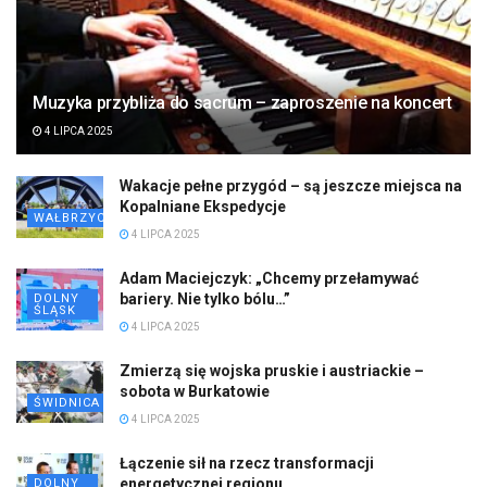
Muzyka przybliża do sacrum – zaproszenie na koncert
4 LIPCA 2025
Wakacje pełne przygód – są jeszcze miejsca na
Kopalniane Ekspedycje
WAŁBRZYCH
4 LIPCA 2025
Adam Maciejczyk: „Chcemy przełamywać
bariery. Nie tylko bólu…”
DOLNY
ŚLĄSK
4 LIPCA 2025
Zmierzą się wojska pruskie i austriackie –
sobota w Burkatowie
ŚWIDNICA
4 LIPCA 2025
Łączenie sił na rzecz transformacji
energetycznej regionu
DOLNY