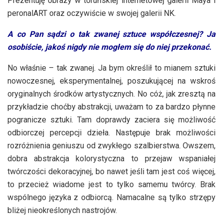
Prezentuję obrazy w toruńskiej internetowej galerii Maya i
peronalART oraz oczywiście w swojej galerii NK.
A co Pan sądzi o tak zwanej sztuce współczesnej? Ja
osobiście, jakoś nigdy nie mogłem się do niej przekonać.
No właśnie – tak zwanej. Ja bym określił to mianem sztuki
nowoczesnej, eksperymentalnej, poszukującej na wskroś
oryginalnych środków artystycznych. No cóż, jak zresztą na
przykładzie choćby abstrakcji, uważam to za bardzo płynne
pogranicze sztuki. Tam doprawdy zaciera się możliwość
odbiorczej percepcji dzieła. Następuje brak możliwości
rozróżnienia geniuszu od zwykłego szalbierstwa. Owszem,
dobra abstrakcja kolorystyczna to przejaw wspaniałej
twórczości dekoracyjnej, bo nawet jeśli tam jest coś więcej,
to przecież wiadome jest to tylko samemu twórcy. Brak
wspólnego języka z odbiorcą. Namacalne są tylko strzępy
bliżej nieokreślonych nastrojów.