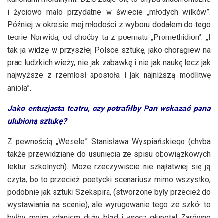
i życiowo mało przydatne w świecie „młodych wilków”.
Później w okresie mej młodości z wyboru dodałem do tego
teorie Norwida, od choćby ta z poematu „Promethidion”: „I
tak ja widzę w przyszłej Polsce sztukę, jako chorągiew na
prac ludzkich wieży, nie jak zabawkę i nie jak naukę lecz jak
najwyższe z rzemiosł apostoła i jak najniższą modlitwę
anioła”.
Jako entuzjasta teatru, czy potrafiłby Pan wskazać pana
ulubioną sztukę?
Z pewnością „Wesele” Stanisława Wyspiańskiego (chyba
także przewidziane do usunięcia ze spisu obowiązkowych
lektur szkolnych). Może rzeczywiście nie najłatwiej się ją
czyta, bo to przecież poetycki scenariusz mimo wszystko,
podobnie jak sztuki Szekspira, (stworzone były przecież do
wystawiania na scenie), ale wyrugowanie tego ze szkół to
byłby moim zdaniem duży błąd i wręcz głupota! Zarówno