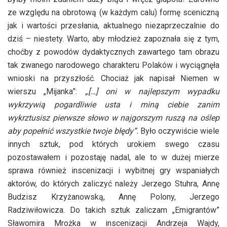
ze względu na obrotową (w każdym calu) formę sceniczną
jak i wartości przesłania, aktualnego niezaprzeczalnie do
dziś – niestety. Warto, aby młodzież zapoznała się z tym,
choćby z powodów dydaktycznych zawartego tam obrazu
tak zwanego narodowego charakteru Polaków i wyciągnęła
wnioski na przyszłość. Chociaż jak napisał Niemen w
wierszu „Mijanka”:
„[…] oni w najlepszym wypadku
wykrzywią pogardliwie usta i miną ciebie zanim
wykrztusisz pierwsze słowo w najgorszym ruszą na oślep
aby popełnić wszystkie twoje błędy”.
Było oczywiście wiele
innych sztuk, pod których urokiem swego czasu
pozostawałem i pozostaję nadal, ale to w dużej mierze
sprawa również inscenizacji i wybitnej gry wspaniałych
aktorów, do których zaliczyć należy Jerzego Stuhra, Annę
Budzisz Krzyżanowską, Annę Polony, Jerzego
Radziwiłowicza. Do takich sztuk zaliczam „Emigrantów”
Sławomira Mrożka w inscenizacji Andrzeja Wajdy,