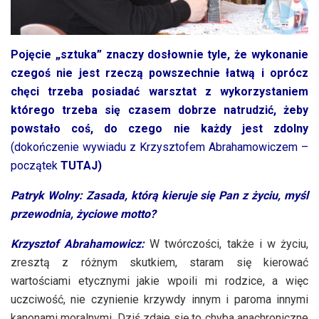
Pojęcie „sztuka” znaczy dosłownie tyle, że wykonanie
czegoś nie jest rzeczą powszechnie łatwą i oprócz
chęci trzeba posiadać warsztat z wykorzystaniem
którego trzeba się czasem dobrze natrudzić, żeby
powstało coś, do czego nie każdy jest zdolny
(dokończenie wywiadu z Krzysztofem Abrahamowiczem –
początek
TUTAJ
)
Patryk Wolny:
Zasada, którą kieruje się Pan z życiu, myśl
przewodnia, życiowe motto?
Krzysztof Abrahamowicz:
W twórczości, także i w życiu,
zresztą z różnym skutkiem, staram się kierować
wartościami etycznymi jakie wpoili mi rodzice, a więc
uczciwość, nie czynienie krzywdy innym i paroma innymi
kanonami moralnymi. Dziś zdaje się to chyba anachroniczne