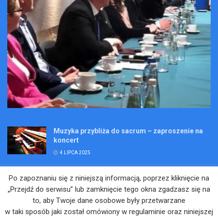
Muzyka przybliża do sacrum – zaproszenie na
koncert
4 LIPCA 2025
Wakacje pełne przygód – są jeszcze miejsca na
Po zapoznaniu się z niniejszą informacją, poprzez kliknięcie na
Kopalniane Ekspedycje
„Przejdź do serwisu” lub zamknięcie tego okna zgadzasz się na
4 LIPCA 2025
to, aby Twoje dane osobowe były przetwarzane
w taki sposób jaki został omówiony w regulaminie oraz niniejszej
Adam Maciejczyk: „Chcemy przełamywać