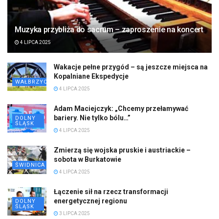
Muzyka przybliża do sacrum – zaproszenie na koncert
4 LIPCA 2025
Wakacje pełne przygód – są jeszcze miejsca na
Kopalniane Ekspedycje
WAŁBRZYCH
4 LIPCA 2025
Adam Maciejczyk: „Chcemy przełamywać
bariery. Nie tylko bólu…”
DOLNY
ŚLĄSK
4 LIPCA 2025
Zmierzą się wojska pruskie i austriackie –
sobota w Burkatowie
ŚWIDNICA
4 LIPCA 2025
Łączenie sił na rzecz transformacji
energetycznej regionu
DOLNY
ŚLĄSK
3 LIPCA 2025