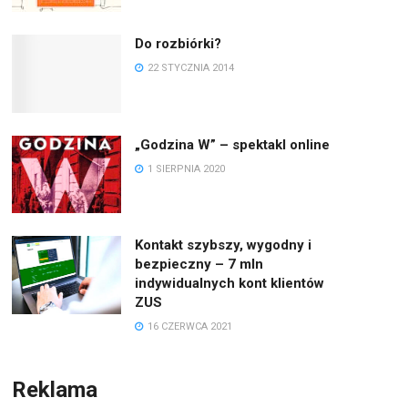
Do rozbiórki?
22 STYCZNIA 2014
„Godzina W” – spektakl online
1 SIERPNIA 2020
Kontakt szybszy, wygodny i
bezpieczny – 7 mln
indywidualnych kont klientów
ZUS
16 CZERWCA 2021
Reklama