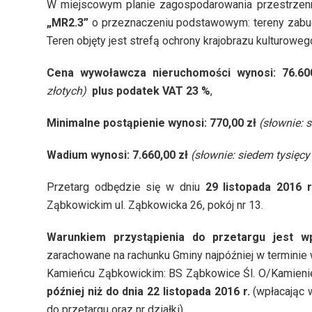
W miejscowym planie zagospodarowania przestrze
„MR2.3”
o przeznaczeniu podstawowym: tereny zabud
Teren objęty jest strefą ochrony krajobrazu kulturoweg
Cena wywoławcza nieruchomości wynosi:
76.60
złotych)
plus podatek VAT 23 %
,
Minimalne postąpienie wynosi:
770,00 zł
(słownie: 
Wadium wynosi: 7.660,00 zł
(słownie: siedem tysięcy
Przetarg odbędzie się w dniu
29 listopada 2016 r
Ząbkowickim ul. Ząbkowicka 26, pokój nr 13.
Warunkiem przystąpienia do przetargu jest 
zarachowane na rachunku Gminy najpóźniej w termini
Kamieńcu Ząbkowickim: BS Ząbkowice Śl. O/Kamieni
później niż do dnia 22 listopada 2016 r.
(wpłacając 
do przetargu oraz nr działki).