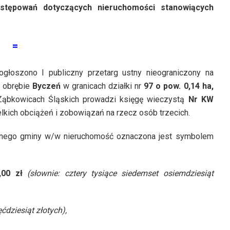
stępowań dotyczących nieruchomości stanowiących
=
ogłoszono I publiczny przetarg ustny nieograniczony na
 obrębie
Byczeń
w granicach działki nr
97 o pow. 0,14 ha,
w Ząbkowicach Śląskich prowadzi księgę wieczystą
Nr KW
lkich obciążeń i zobowiązań na rzecz osób trzecich.
nnego gminy w/w nieruchomość oznaczona jest symbolem
,00 zł
(słownie: cztery tysiące siedemset osiemdziesiąt
ęćdziesiąt złotych),