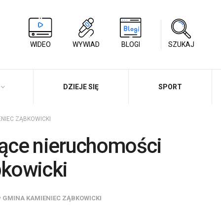
WIDEO
WYWIAD
BLOGI
SZUKAJ
DZIEJE SIĘ
SPORT
ENIEC ZĄBKOWICKI
ące nieruchomości
kowicki
w
GMINA KAMIENIEC ZĄBKOWICKI