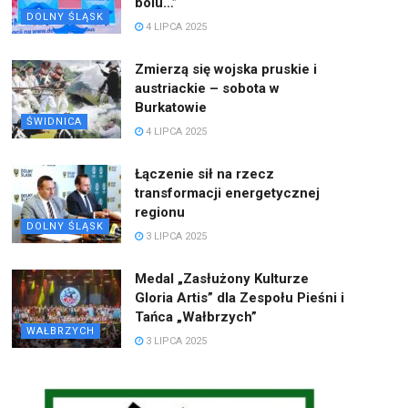
bólu…”
DOLNY ŚLĄSK
4 LIPCA 2025
Zmierzą się wojska pruskie i
austriackie – sobota w
Burkatowie
ŚWIDNICA
4 LIPCA 2025
Łączenie sił na rzecz
transformacji energetycznej
regionu
DOLNY ŚLĄSK
3 LIPCA 2025
Medal „Zasłużony Kulturze
Gloria Artis” dla Zespołu Pieśni i
Tańca „Wałbrzych”
WAŁBRZYCH
3 LIPCA 2025