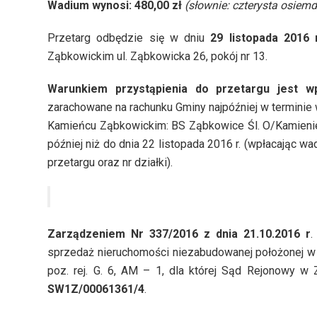
Wadium wynosi: 480,00 zł
(słownie: czterysta osiemd
Przetarg odbędzie się w dniu
29 listopada 2016 
Ząbkowickim ul. Ząbkowicka 26, pokój nr 13.
Warunkiem przystąpienia do przetargu jest 
zarachowane na rachunku Gminy najpóźniej w termini
Kamieńcu Ząbkowickim: BS Ząbkowice Śl. O/Kamieni
później niż do dnia 22 listopada 2016 r. (wpłacając w
przetargu oraz nr działki).
Zarządzeniem Nr 337/2016 z dnia 21.10.2016 r
.
sprzedaż nieruchomości niezabudowanej położonej w o
poz. rej. G. 6, AM – 1, dla której Sąd Rejonowy 
SW1Z/00061361/4
.