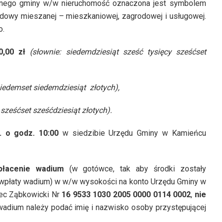
nnego gminy w/w nieruchomość oznaczona jest symbolem
owy mieszanej – mieszkaniowej, zagrodowej i usługowej.
o.
0,00 zł
(słownie: siedemdziesiąt sześć tysięcy sześćset
siedemset siedemdziesiąt złotych),
 sześćset sześćdziesiąt złotych).
. o godz. 10:00
w siedzibie Urzędu Gminy w Kamieńcu
wpłacenie wadium
(w gotówce, tak aby środki zostały
e wpłaty wadium) w w/w wysokości na konto Urzędu Gminy w
ec Ząbkowicki Nr
16 9533 1030 2005 0000 0114 0002
,
nie
wadium należy podać imię i nazwisko osoby przystępującej