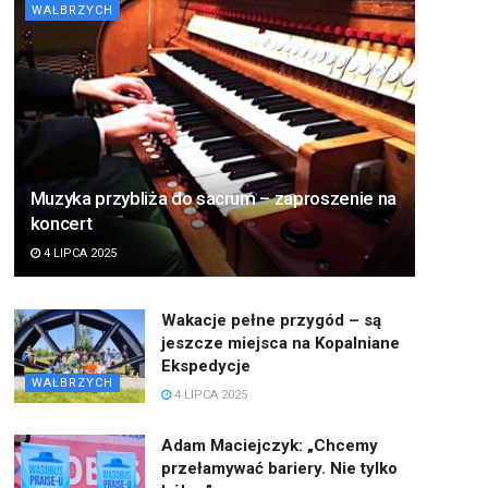
WAŁBRZYCH
Muzyka przybliża do sacrum – zaproszenie na
koncert
4 LIPCA 2025
Wakacje pełne przygód – są
jeszcze miejsca na Kopalniane
Ekspedycje
WAŁBRZYCH
4 LIPCA 2025
Adam Maciejczyk: „Chcemy
przełamywać bariery. Nie tylko