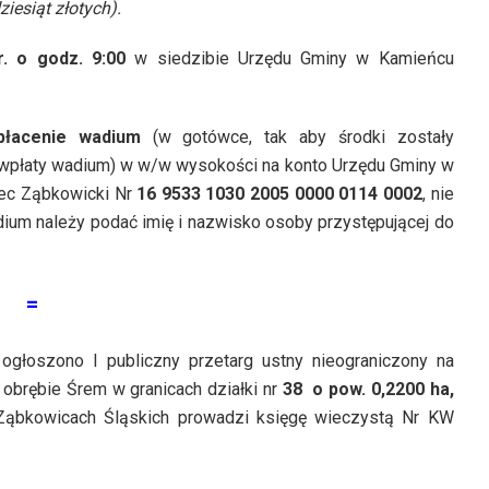
ziesiąt złotych).
r. o godz. 9:00
w siedzibie Urzędu Gminy w Kamieńcu
wpłacenie wadium
(w gotówce, tak aby środki zostały
e wpłaty wadium) w w/w wysokości na konto Urzędu Gminy w
ec Ząbkowicki Nr
16 9533 1030 2005 0000 0114 0002
, nie
adium należy podać imię i nazwisko osoby przystępującej do
=
 ogłoszono I publiczny przetarg ustny nieograniczony na
brębie Śrem w granicach działki nr
38 o pow. 0,2200 ha,
w Ząbkowicach Śląskich prowadzi księgę wieczystą Nr KW