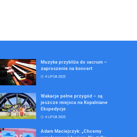
Muzyka przybliża do sacrum –
zaproszenie na koncert
4 LIPCA 2025
Wakacje pełne przygód – są
jeszcze miejsca na Kopalniane
Ekspedycje
4 LIPCA 2025
Adam Maciejczyk: „Chcemy