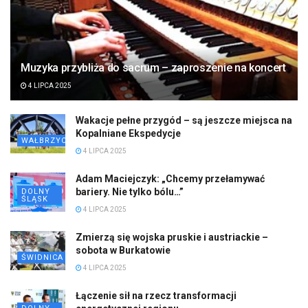
Muzyka przybliża do sacrum – zaproszenie na koncert
4 LIPCA 2025
Wakacje pełne przygód – są jeszcze miejsca na
Kopalniane Ekspedycje
WAŁBRZYCH
4 LIPCA 2025
Adam Maciejczyk: „Chcemy przełamywać
bariery. Nie tylko bólu…”
DOLNY
ŚLĄSK
4 LIPCA 2025
Zmierzą się wojska pruskie i austriackie –
sobota w Burkatowie
ŚWIDNICA
4 LIPCA 2025
Łączenie sił na rzecz transformacji