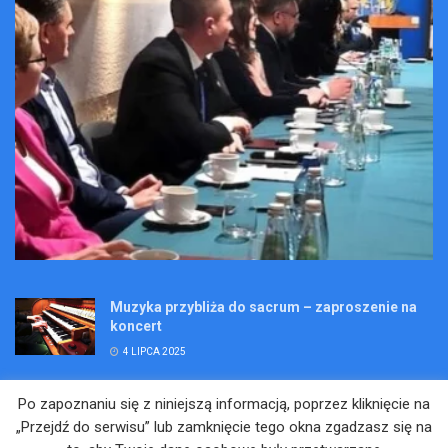
Muzyka przybliża do sacrum – zaproszenie na
koncert
4 LIPCA 2025
Wakacje pełne przygód – są jeszcze miejsca na
Po zapoznaniu się z niniejszą informacją, poprzez kliknięcie na
Kopalniane Ekspedycje
„Przejdź do serwisu” lub zamknięcie tego okna zgadzasz się na
4 LIPCA 2025