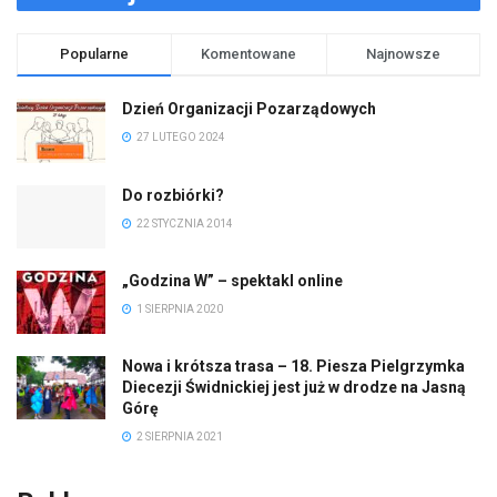
Popularne
Komentowane
Najnowsze
Dzień Organizacji Pozarządowych
27 LUTEGO 2024
Do rozbiórki?
22 STYCZNIA 2014
„Godzina W” – spektakl online
1 SIERPNIA 2020
Nowa i krótsza trasa – 18. Piesza Pielgrzymka
Diecezji Świdnickiej jest już w drodze na Jasną
Górę
2 SIERPNIA 2021