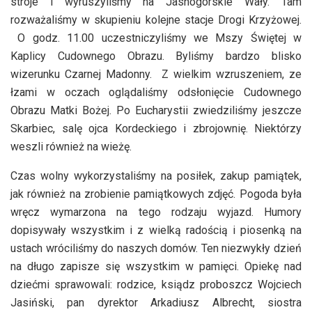
stroje i wyruszyliśmy na Jasnogórskie Wały. Tam
rozważaliśmy w skupieniu kolejne stacje Drogi Krzyżowej.
O godz. 11.00 uczestniczyliśmy we Mszy Świętej w
Kaplicy Cudownego Obrazu. Byliśmy bardzo blisko
wizerunku Czarnej Madonny. Z wielkim wzruszeniem, ze
łzami w oczach oglądaliśmy odsłonięcie Cudownego
Obrazu Matki Bożej. Po Eucharystii zwiedziliśmy jeszcze
Skarbiec, salę ojca Kordeckiego i zbrojownię. Niektórzy
weszli również na wieżę.
Czas wolny wykorzystaliśmy na posiłek, zakup pamiątek,
jak również na zrobienie pamiątkowych zdjęć. Pogoda była
wręcz wymarzona na tego rodzaju wyjazd. Humory
dopisywały wszystkim i z wielką radością i piosenką na
ustach wróciliśmy do naszych domów. Ten niezwykły dzień
na długo zapisze się wszystkim w pamięci. Opiekę nad
dziećmi sprawowali: rodzice, ksiądz proboszcz Wojciech
Jasiński, pan dyrektor Arkadiusz Albrecht, siostra