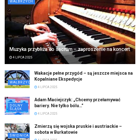
WAŁBRZYCH
Muzyka przybliża do sacrum – zaproszenie na koncert
4 LIPCA 2025
Wakacje pełne przygód – są jeszcze miejsca na
Kopalniane Ekspedycje
WAŁBRZYCH
4 LIPCA 2025
Adam Maciejczyk: „Chcemy przełamywać
bariery. Nie tylko bólu…”
DOLNY
ŚLĄSK
4 LIPCA 2025
Zmierzą się wojska pruskie i austriackie –
sobota w Burkatowie
ŚWIDNICA