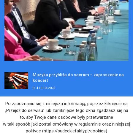
Muzyka przybliża do sacrum – zaproszenie na
koncert
4 LIPCA 2025
Wakacje pełne przygód – są jeszcze miejsca na
Po zapoznaniu się z niniejszą informacją, poprzez kliknięcie na
Kopalniane Ekspedycje
„Przejdź do serwisu” lub zamknięcie tego okna zgadzasz się na
4 LIPCA 2025
to, aby Twoje dane osobowe były przetwarzane
w taki sposób jaki został omówiony w regulaminie oraz niniejszej
Adam Maciejczyk: „Chcemy przełamywać
polityce (https://sudeckiefakty.pl/cookies)
bariery. Nie tylko bólu…”