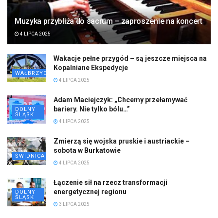
Muzyka przybliża do sacrum – zaproszenie na koncert
4 LIPCA 2025
Wakacje pełne przygód – są jeszcze miejsca na
Kopalniane Ekspedycje
WAŁBRZYCH
4 LIPCA 2025
Adam Maciejczyk: „Chcemy przełamywać
bariery. Nie tylko bólu…”
DOLNY
ŚLĄSK
4 LIPCA 2025
Zmierzą się wojska pruskie i austriackie –
sobota w Burkatowie
ŚWIDNICA
4 LIPCA 2025
Łączenie sił na rzecz transformacji
energetycznej regionu
DOLNY
ŚLĄSK
3 LIPCA 2025