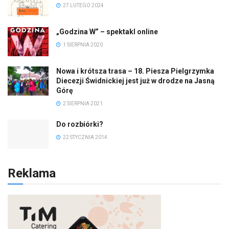
27 LUTEGO 2024
„Godzina W” – spektakl online
1 SIERPNIA 2020
Nowa i krótsza trasa – 18. Piesza Pielgrzymka
Diecezji Świdnickiej jest już w drodze na Jasną
Górę
2 SIERPNIA 2021
Do rozbiórki?
22 STYCZNIA 2014
Reklama