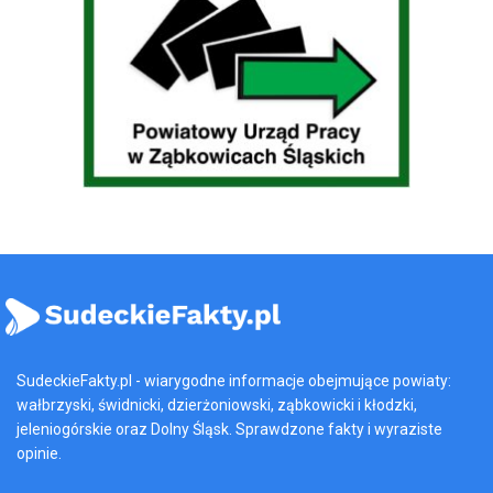
SudeckieFakty.pl - wiarygodne informacje obejmujące powiaty:
wałbrzyski, świdnicki, dzierżoniowski, ząbkowicki i kłodzki,
jeleniogórskie oraz Dolny Śląsk. Sprawdzone fakty i wyraziste
opinie.