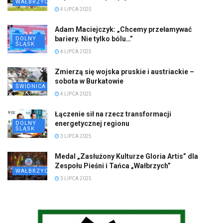
WAŁBRZYCH
4 LIPCA 2025
Adam Maciejczyk: „Chcemy przełamywać
bariery. Nie tylko bólu…”
DOLNY
ŚLĄSK
4 LIPCA 2025
Zmierzą się wojska pruskie i austriackie –
sobota w Burkatowie
ŚWIDNICA
4 LIPCA 2025
Łączenie sił na rzecz transformacji
energetycznej regionu
DOLNY
ŚLĄSK
3 LIPCA 2025
Medal „Zasłużony Kulturze Gloria Artis” dla
Zespołu Pieśni i Tańca „Wałbrzych”
WAŁBRZYCH
3 LIPCA 2025