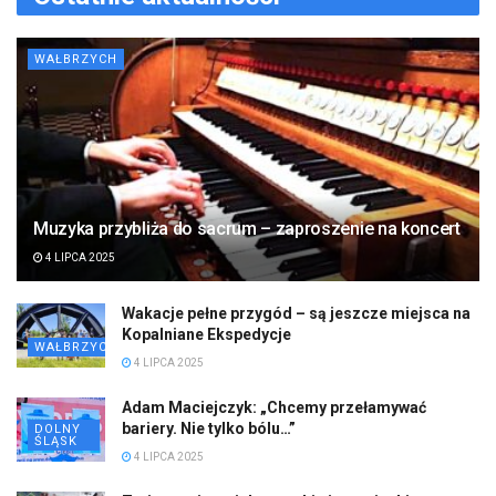
WAŁBRZYCH
Muzyka przybliża do sacrum – zaproszenie na koncert
4 LIPCA 2025
Wakacje pełne przygód – są jeszcze miejsca na
Kopalniane Ekspedycje
WAŁBRZYCH
4 LIPCA 2025
Adam Maciejczyk: „Chcemy przełamywać
bariery. Nie tylko bólu…”
DOLNY
ŚLĄSK
4 LIPCA 2025