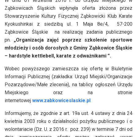
W dniu 01 września 2016 r. do Urzędu Miejskiego w
Ząbkowicach Śląskich wpłynęła oferta złożona przez
Stowarzyszenie Kultury Fizycznej Ząbkowicki Klub Karate
Kyokushinkai z siedzibą ul. 1 Maja 8e/4, 57-200
Ząbkowice Śląskie na realizację zadania publicznego
pn.
„Organizacja zajęć poprzez szkolenie sportowe
młodzieży i osób dorosłych z Gminy Ząbkowice Śląskie
– hardstyle kettlebell, karate z odważnikami ”.
Wobec powyższego zamieszcza się ofertę w Biuletynie
Informacji Publicznej (zakładka: Urząd Miejski/Organizacje
Pozarządowe/Małe zlecenia), na tablicy ogłoszeń Urzędu
Miejskiego oraz na stronie
internetowej
www.zabkowiceslaskie.pl
Informujemy, że zgodnie z art. 19a ust. 4 ustawy z dnia 24
kwietnia 2003 roku o działalności pożytku publicznego i o
wolontariacie (Dz. U. z 2016 r. poz. 239) w terminie 7 dni od