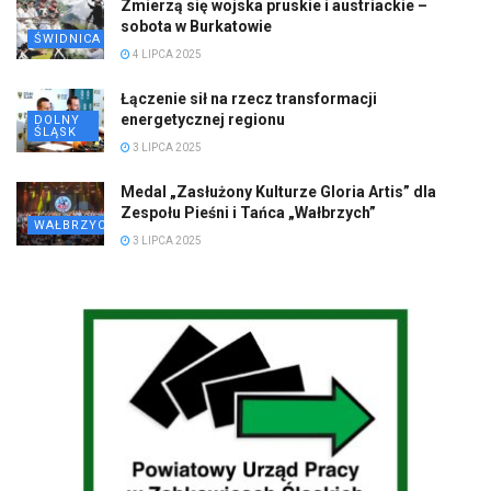
Zmierzą się wojska pruskie i austriackie –
sobota w Burkatowie
ŚWIDNICA
4 LIPCA 2025
Łączenie sił na rzecz transformacji
energetycznej regionu
DOLNY
ŚLĄSK
3 LIPCA 2025
Medal „Zasłużony Kulturze Gloria Artis” dla
Zespołu Pieśni i Tańca „Wałbrzych”
WAŁBRZYCH
3 LIPCA 2025