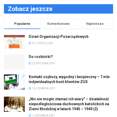
Zobacz jeszcze
Popularne
Komentowane
Najnowsze
Dzień Organizacji Pozarządowych
27 LUTEGO 2024
Do rozbiórki?
22 STYCZNIA 2014
Kontakt szybszy, wygodny i bezpieczny – 7 mln
indywidualnych kont klientów ZUS
16 CZERWCA 2021
„Nic nie mogło złamać ich wiary” – działalność
niepodległościowa duchownych katolickich na
Ziemi Kłodzkiej w latach 1945 – 1949 (2)
1 LISTOPADA 2021