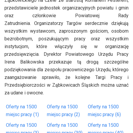
Ząbkowickiego na czele ze starostą Romanem Festerem,
przedstawiciele jednostek organizacyjnych powiatu i gmin
oraz członkowie Powiatowej Rady
Zatrudnienia. Organizatorzy Targów serdecznie dziękują
wszystkim wystawcom, zaproszonym gościom, osobom
bezrobotnym, poszukującym pracy oraz wszystkim
instytucjom, które włączyły się w organizację
przedsięwzięcia. Dyrektor Powiatowego Urzędu Pracy
Irena Balikowska przekazuje tą drogą szczególne
podziękowania dla zespołu pracowniczego Urzędu, którego
zaangażowanie sprawiło, że kolejne Targi Pracy i
Przedsiębiorczości w Ząbkowicach Śląskich można uznać
za udane i owocne.
Oferty na 1500
Oferty na 1500
Oferty na 1500
miejsc pracy (1)
miejsc pracy (2)
miejsc pracy (6)
Oferty na 1500
Oferty na 1500
Oferty na 1500
miejsc pracy (3)
miejsc pracy (39)
miejsc pracy (40)