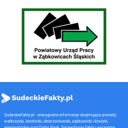
SudeckieFakty.pl - wiarygodne informacje obejmujące powiaty:
wałbrzyski, świdnicki, dzierżoniowski, ząbkowicki i kłodzki,
jeleniogórskie oraz Dolny Śląsk. Sprawdzone fakty i wyraziste