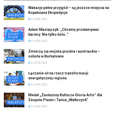
Wakacje pełne przygód – są jeszcze miejsca na
Kopalniane Ekspedycje
WAŁBRZYCH
4 LIPCA 2025
Adam Maciejczyk: „Chcemy przełamywać
bariery. Nie tylko bólu…”
DOLNY
ŚLĄSK
4 LIPCA 2025
Zmierzą się wojska pruskie i austriackie –
sobota w Burkatowie
ŚWIDNICA
4 LIPCA 2025
Łączenie sił na rzecz transformacji
energetycznej regionu
DOLNY
ŚLĄSK
3 LIPCA 2025
Medal „Zasłużony Kulturze Gloria Artis” dla
Zespołu Pieśni i Tańca „Wałbrzych”
WAŁBRZYCH
3 LIPCA 2025