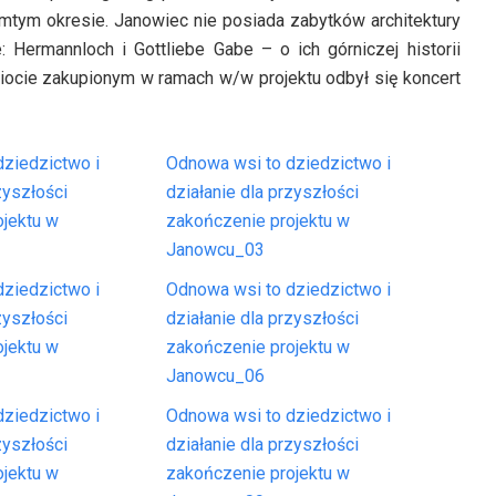
amtym okresie. Janowiec nie posiada zabytków architektury
Hermannloch i Gottliebe Gabe – o ich górniczej historii
ocie zakupionym w ramach w/w projektu odbył się koncert
ziedzictwo i
Odnowa wsi to dziedzictwo i
zyszłości
działanie dla przyszłości
ojektu w
zakończenie projektu w
Janowcu_03
ziedzictwo i
Odnowa wsi to dziedzictwo i
zyszłości
działanie dla przyszłości
ojektu w
zakończenie projektu w
Janowcu_06
ziedzictwo i
Odnowa wsi to dziedzictwo i
zyszłości
działanie dla przyszłości
ojektu w
zakończenie projektu w