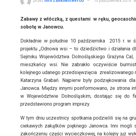
przez
Info Zabkowice4YOU
13 października 2015
Zabawy z włóczką, z questami w ręku, geocaschin
sobotę w Janowcu.
Dokładnie w południe 10 października 2015 r. w ś
projektu „Odnowa wsi – to dziedzictwo i działania d
Sejmiku Województwa Dolnośląskiego Grażyna Cal, r
mieszkańcy wsi. Nie zabrakło oczywiście burmist
kolejnego udanego przedsięwzięcia zrealizowanego n
Katarzyna Grabań. Najpierw były podziękowania dl
Janowca. Między innymi poinformowano, że strona in
w Województwie Dolnośląskim, dostając się do fi
przedstawiono program imprezy.
W tym dniu uczestnicy spotkania podzielili się na 
ciekawych zakątków pięknego Janowca. Inni mogli
zakończeniu części wycieczkowej, na kolejny już wy