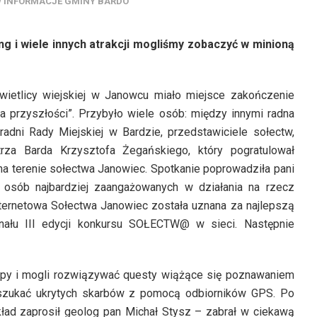
w
INFORMACJE GMINY BARDO
g i wiele innych atrakcji mogliśmy zobaczyć w minioną
wietlicy wiejskiej w Janowcu miało miejsce zakończenie
la przyszłości”. Przybyło wiele osób: między innymi radna
adni Rady Miejskiej w Bardzie, przedstawiciele sołectw,
rza Barda Krzysztofa Żegańskiego, który pogratulował
a terenie sołectwa Janowiec. Spotkanie poprowadziła pani
a osób najbardziej zaangażowanych w działania na rzecz
ternetowa Sołectwa Janowiec została uznana za najlepszą
nału III edycji konkursu SOŁECTW@ w sieci. Następnie
grupy i mogli rozwiązywać questy wiążące się poznawaniem
 szukać ukrytych skarbów z pomocą odbiorników GPS. Po
kład zaprosił geolog pan Michał Stysz – zabrał w ciekawą