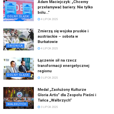
Adam Maciejczyk: „Chcemy
przełamywać bariery. Nie tylko
bólu…”
DOLNY ŚLĄSK
4 LIPCA 2025
Zmierzą się wojska pruskie i
austriackie – sobota w
Burkatowie
ŚWIDNICA
4 LIPCA 2025
Łączenie sił na rzecz
transformacji energetycznej
regionu
DOLNY ŚLĄSK
3 LIPCA 2025
Medal „Zasłużony Kulturze
Gloria Artis” dla Zespołu Pieśni i
Tańca „Wałbrzych”
WAŁBRZYCH
3 LIPCA 2025