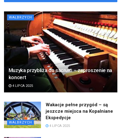
WAŁBRZYCH
Muzyka przybliża do sacrum – zaproszenie na
koncert
4 LIPCA 2025
Wakacje pełne przygód – są
jeszcze miejsca na Kopalniane
Ekspedycje
WAŁBRZYCH
4 LIPCA 2025