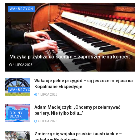
WAŁBRZYCH
Muzyka przybliża do sacrum – zaproszenie na koncert
4 LIPCA 2025
Wakacje pełne przygód – są jeszcze miejsca na
Kopalniane Ekspedycje
WAŁBRZYCH
4 LIPCA 2025
Adam Maciejczyk: „Chcemy przełamywać
bariery. Nie tylko bólu…”
DOLNY
ŚLĄSK
4 LIPCA 2025
Zmierzą się wojska pruskie i austriackie –
sobota w Burkatowie