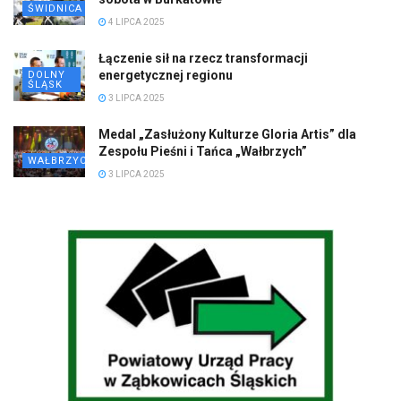
ŚWIDNICA
4 LIPCA 2025
Łączenie sił na rzecz transformacji
energetycznej regionu
DOLNY
ŚLĄSK
3 LIPCA 2025
Medal „Zasłużony Kulturze Gloria Artis” dla
Zespołu Pieśni i Tańca „Wałbrzych”
WAŁBRZYCH
3 LIPCA 2025