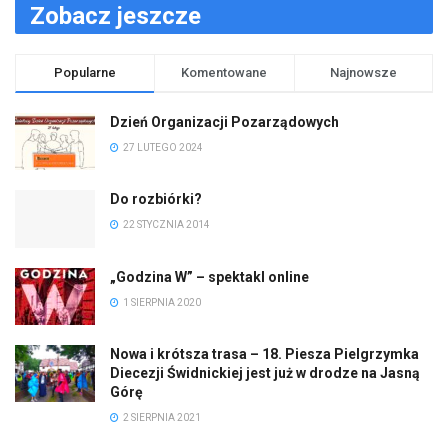
Zobacz jeszcze
Popularne
Komentowane
Najnowsze
Dzień Organizacji Pozarządowych
27 LUTEGO 2024
Do rozbiórki?
22 STYCZNIA 2014
„Godzina W” – spektakl online
1 SIERPNIA 2020
Nowa i krótsza trasa – 18. Piesza Pielgrzymka
Diecezji Świdnickiej jest już w drodze na Jasną
Górę
2 SIERPNIA 2021