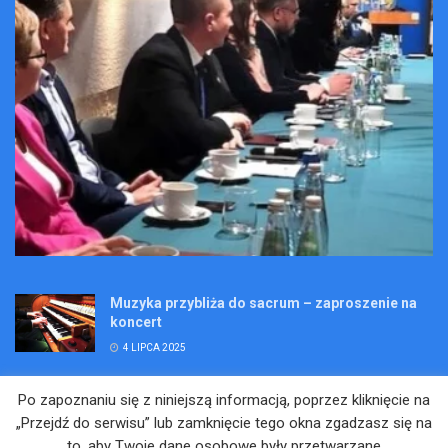
Muzyka przybliża do sacrum – zaproszenie na
koncert
4 LIPCA 2025
Wakacje pełne przygód – są jeszcze miejsca na
Po zapoznaniu się z niniejszą informacją, poprzez kliknięcie na
Kopalniane Ekspedycje
„Przejdź do serwisu” lub zamknięcie tego okna zgadzasz się na
4 LIPCA 2025
to, aby Twoje dane osobowe były przetwarzane