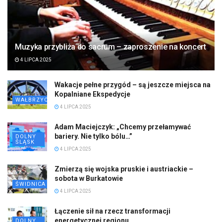
Muzyka przybliża do sacrum – zaproszenie na koncert
4 LIPCA 2025
Wakacje pełne przygód – są jeszcze miejsca na
Kopalniane Ekspedycje
WAŁBRZYCH
4 LIPCA 2025
Adam Maciejczyk: „Chcemy przełamywać
bariery. Nie tylko bólu…”
DOLNY
ŚLĄSK
4 LIPCA 2025
Zmierzą się wojska pruskie i austriackie –
sobota w Burkatowie
ŚWIDNICA
4 LIPCA 2025
Łączenie sił na rzecz transformacji
energetycznej regionu
DOLNY