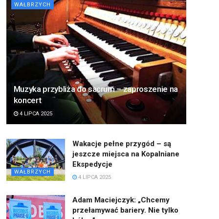
WAŁBRZYCH
Muzyka przybliża do sacrum – zaproszenie na
koncert
4 LIPCA 2025
Wakacje pełne przygód – są
jeszcze miejsca na Kopalniane
Ekspedycje
WAŁBRZYCH
4 LIPCA 2025
Adam Maciejczyk: „Chcemy
przełamywać bariery. Nie tylko