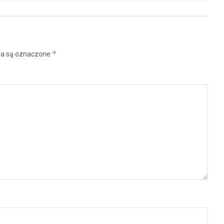
*
a są oznaczone