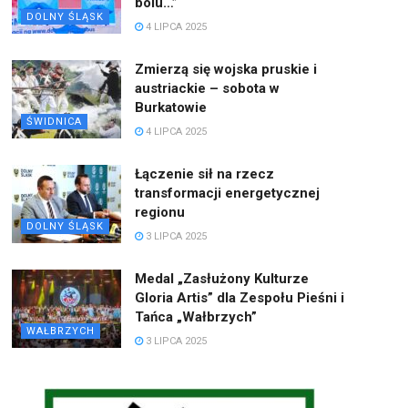
bólu…”
DOLNY ŚLĄSK
4 LIPCA 2025
Zmierzą się wojska pruskie i
austriackie – sobota w
Burkatowie
ŚWIDNICA
4 LIPCA 2025
Łączenie sił na rzecz
transformacji energetycznej
regionu
DOLNY ŚLĄSK
3 LIPCA 2025
Medal „Zasłużony Kulturze
Gloria Artis” dla Zespołu Pieśni i
Tańca „Wałbrzych”
WAŁBRZYCH
3 LIPCA 2025