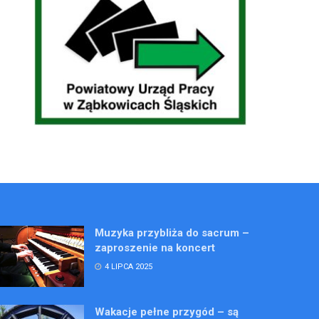
Muzyka przybliża do sacrum –
zaproszenie na koncert
4 LIPCA 2025
Wakacje pełne przygód – są