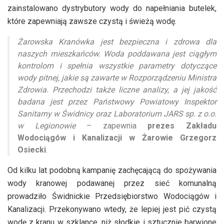
zainstalowano dystrybutory wody do napełniania butelek,
które zapewniają zawsze czystą i świeżą wodę.
Żarowska Kranówka jest bezpieczna i zdrowa dla
naszych mieszkańców. Woda poddawana jest ciągłym
kontrolom i spełnia wszystkie parametry dotyczące
wody pitnej, jakie są zawarte w Rozporządzeniu Ministra
Zdrowia. Przechodzi także liczne analizy, a jej jakość
badana jest przez Państwowy Powiatowy Inspektor
Sanitarny w Świdnicy oraz Laboratorium JARS sp. z o.o.
w Legionowie
– zapewnia
prezes Zakładu
Wodociągów i Kanalizacji w Żarowie Grzegorz
Osiecki
.
Od kilku lat podobną kampanię zachęcającą do spożywania
wody kranowej podawanej przez sieć komunalną
prowadziło Świdnickie Przedsiębiorstwo Wodociągów i
Kanalizacji. Przekonywano wtedy, że lepiej jest pić czystą
wodę z kranu w szklance, niż słodkie i sztucznie barwione