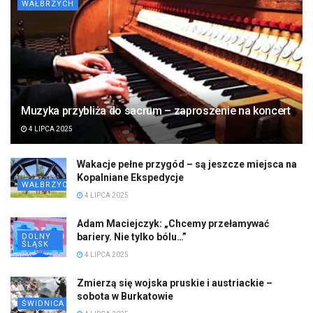
WAŁBRZYCH
Muzyka przybliża do sacrum – zaproszenie na koncert
4 LIPCA 2025
Wakacje pełne przygód – są jeszcze miejsca na
Kopalniane Ekspedycje
WAŁBRZYCH
4 LIPCA 2025
Adam Maciejczyk: „Chcemy przełamywać
bariery. Nie tylko bólu…”
DOLNY
ŚLĄSK
4 LIPCA 2025
Zmierzą się wojska pruskie i austriackie –
sobota w Burkatowie
ŚWIDNICA