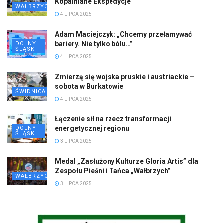
Kopalniane Ekspedycje
WAŁBRZYCH
4 LIPCA 2025
Adam Maciejczyk: „Chcemy przełamywać
bariery. Nie tylko bólu…”
DOLNY
ŚLĄSK
4 LIPCA 2025
Zmierzą się wojska pruskie i austriackie –
sobota w Burkatowie
ŚWIDNICA
4 LIPCA 2025
Łączenie sił na rzecz transformacji
energetycznej regionu
DOLNY
ŚLĄSK
3 LIPCA 2025
Medal „Zasłużony Kulturze Gloria Artis” dla
Zespołu Pieśni i Tańca „Wałbrzych”
WAŁBRZYCH
3 LIPCA 2025