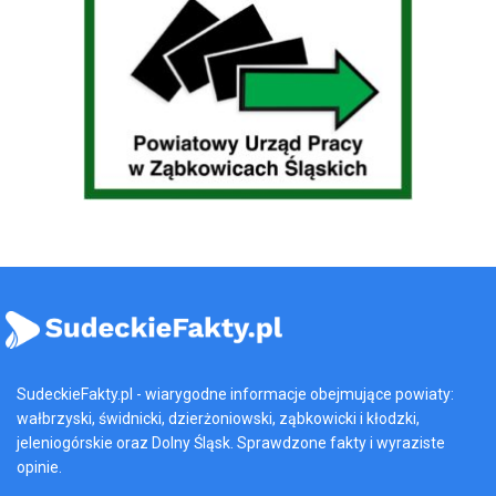
SudeckieFakty.pl - wiarygodne informacje obejmujące powiaty:
wałbrzyski, świdnicki, dzierżoniowski, ząbkowicki i kłodzki,
jeleniogórskie oraz Dolny Śląsk. Sprawdzone fakty i wyraziste
opinie.