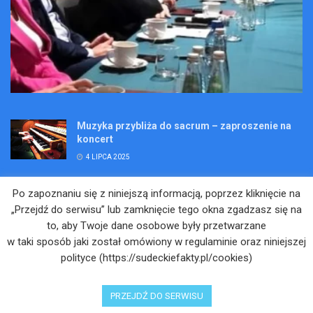
Muzyka przybliża do sacrum – zaproszenie na
koncert
4 LIPCA 2025
Wakacje pełne przygód – są jeszcze miejsca na
Po zapoznaniu się z niniejszą informacją, poprzez kliknięcie na
Kopalniane Ekspedycje
„Przejdź do serwisu” lub zamknięcie tego okna zgadzasz się na
4 LIPCA 2025
to, aby Twoje dane osobowe były przetwarzane
w taki sposób jaki został omówiony w regulaminie oraz niniejszej
Adam Maciejczyk: „Chcemy przełamywać
polityce (https://sudeckiefakty.pl/cookies)
bariery. Nie tylko bólu…”
4 LIPCA 2025
PRZEJDŹ DO SERWISU