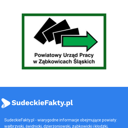
SudeckieFakty.pl - wiarygodne informacje obejmujące powiaty:
wałbrzyski, świdnicki, dzierżoniowski, ząbkowicki i kłodzki,