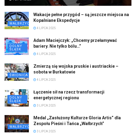
Wakacje pełne przygód – są jeszcze miejsca na
Kopalniane Ekspedycje
WAŁBRZYCH
4 LIPCA 2025
Adam Maciejczyk: „Chcemy przełamywać
bariery. Nie tylko bólu…”
DOLNY
ŚLĄSK
4 LIPCA 2025
Zmierzą się wojska pruskie i austriackie –
sobota w Burkatowie
ŚWIDNICA
4 LIPCA 2025
Łączenie sił na rzecz transformacji
energetycznej regionu
DOLNY
ŚLĄSK
3 LIPCA 2025
Medal „Zasłużony Kulturze Gloria Artis” dla
Zespołu Pieśni i Tańca „Wałbrzych”
WAŁBRZYCH
3 LIPCA 2025