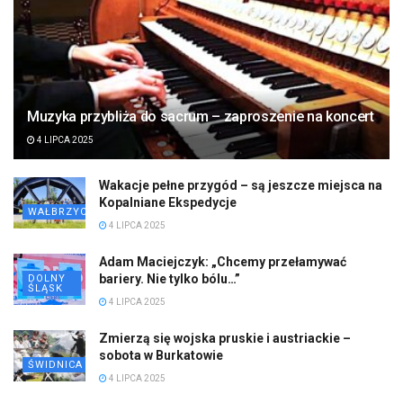
Muzyka przybliża do sacrum – zaproszenie na koncert
4 LIPCA 2025
Wakacje pełne przygód – są jeszcze miejsca na
Kopalniane Ekspedycje
WAŁBRZYCH
4 LIPCA 2025
Adam Maciejczyk: „Chcemy przełamywać
bariery. Nie tylko bólu…”
DOLNY
ŚLĄSK
4 LIPCA 2025
Zmierzą się wojska pruskie i austriackie –
sobota w Burkatowie
ŚWIDNICA
4 LIPCA 2025