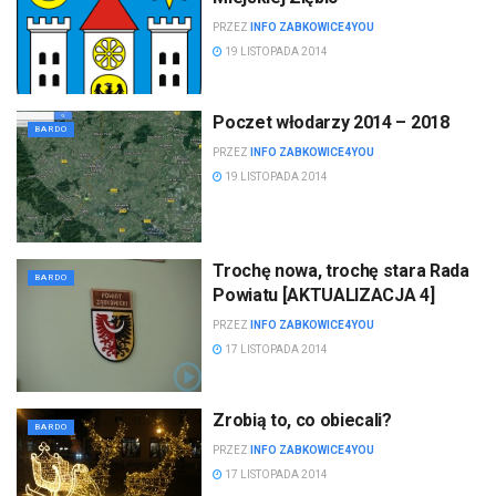
PRZEZ
INFO ZABKOWICE4YOU
19 LISTOPADA 2014
Poczet włodarzy 2014 – 2018
BARDO
PRZEZ
INFO ZABKOWICE4YOU
19 LISTOPADA 2014
Trochę nowa, trochę stara Rada
BARDO
Powiatu [AKTUALIZACJA 4]
PRZEZ
INFO ZABKOWICE4YOU
17 LISTOPADA 2014
Zrobią to, co obiecali?
BARDO
PRZEZ
INFO ZABKOWICE4YOU
17 LISTOPADA 2014