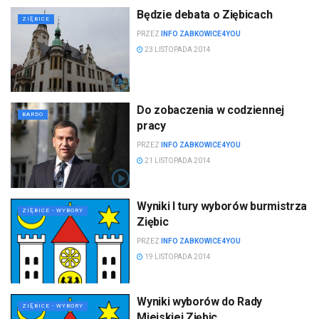
Będzie debata o Ziębicach
ZIĘBICE
PRZEZ
INFO ZABKOWICE4YOU
23 LISTOPADA 2014
Do zobaczenia w codziennej
BARDO
pracy
PRZEZ
INFO ZABKOWICE4YOU
21 LISTOPADA 2014
Wyniki I tury wyborów burmistrza
ZIĘBICE - WYBORY
Ziębic
PRZEZ
INFO ZABKOWICE4YOU
19 LISTOPADA 2014
Wyniki wyborów do Rady
ZIĘBICE - WYBORY
Miejskiej Ziębic