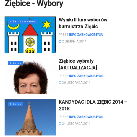
Ziębice - Wybory
Wyniki II tury wyborów
ZIĘBICE - WYBORY
burmistrza Ziębic
PRZEZ
INFO ZABKOWICE4YOU
2 GRUDNIA 2014
Ziębice wybrały
ZIĘBICE
[AKTUALIZACJA]
PRZEZ
INFO ZABKOWICE4YOU
30 LISTOPADA 2014
KANDYDACI DLA ZIĘBIC 2014 –
ZIĘBICE
2018
PRZEZ
INFO ZABKOWICE4YOU
24 LISTOPADA 2014