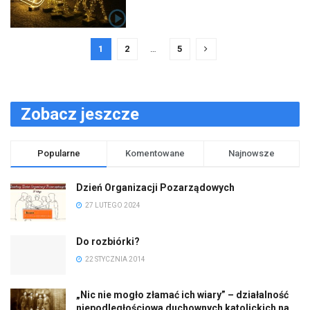
1
2
…
5
Zobacz jeszcze
Popularne
Komentowane
Najnowsze
Dzień Organizacji Pozarządowych
27 LUTEGO 2024
Do rozbiórki?
22 STYCZNIA 2014
„Nic nie mogło złamać ich wiary” – działalność
niepodległościowa duchownych katolickich na