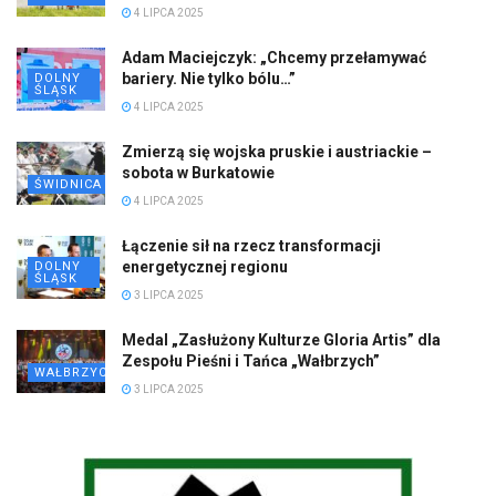
4 LIPCA 2025
Adam Maciejczyk: „Chcemy przełamywać
bariery. Nie tylko bólu…”
DOLNY
ŚLĄSK
4 LIPCA 2025
Zmierzą się wojska pruskie i austriackie –
sobota w Burkatowie
ŚWIDNICA
4 LIPCA 2025
Łączenie sił na rzecz transformacji
energetycznej regionu
DOLNY
ŚLĄSK
3 LIPCA 2025
Medal „Zasłużony Kulturze Gloria Artis” dla
Zespołu Pieśni i Tańca „Wałbrzych”
WAŁBRZYCH
3 LIPCA 2025