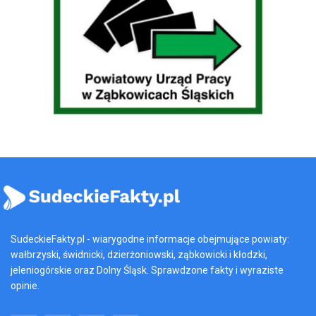
SudeckieFakty.pl - wiarygodne informacje obejmujące powiaty:
wałbrzyski, świdnicki, dzierżoniowski, ząbkowicki i kłodzki,
jeleniogórskie oraz Dolny Śląsk. Sprawdzone fakty i wyraziste
opinie.