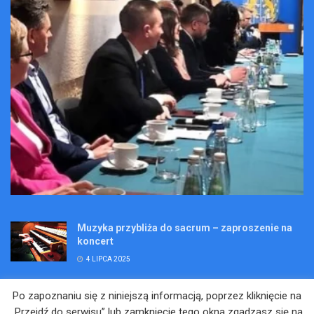
Muzyka przybliża do sacrum – zaproszenie na
koncert
4 LIPCA 2025
Wakacje pełne przygód – są jeszcze miejsca na
Po zapoznaniu się z niniejszą informacją, poprzez kliknięcie na
Kopalniane Ekspedycje
„Przejdź do serwisu” lub zamknięcie tego okna zgadzasz się na