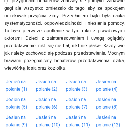
r.) przygodach bohaterów zdarzały się pomyłki, zabawne
gagi ale wszystko zmierzało do tego, aby ze spokojem
oczekiwać przyjścia zimy. Przesłaniem bajki była nauka
systematyczności, odpowiedzialności i niesienia pomocy.
To było pierwsze spotkanie w tym roku z prawdziwymi
aktorami. Dzieci z zainteresowaniem i uwagą oglądały
przedstawienie, nikt się nie bał, nikt nie płakał. Każdy wie
jak należy zachować się podczas przedstawienia. Mocnym
brawami pożegnaliśmy bohaterów przedstawienia: dzika,
wiewiórkę, łosia oraz koziołka.
Jesień na
Jesień na
Jesień na
Jesień na
polanie (1)
polanie (2)
polanie (3)
polanie (4)
Jesień na
Jesień na
Jesień na
Jesień na
polanie (5)
polanie (6)
polanie (7)
polanie (8)
Jesień na
Jesień na
Jesień na
Jesień na
polanie (9)
polanie (10)
polanie (11)
polanie (12)