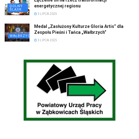
Łączenie sił na rzecz transformacji
energetycznej regionu
DOLNY
ŚLĄSK
3 LIPCA 2025
Medal „Zasłużony Kulturze Gloria Artis” dla
Zespołu Pieśni i Tańca „Wałbrzych”
WAŁBRZYCH
3 LIPCA 2025