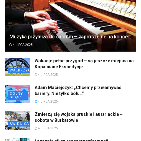
Muzyka przybliża do sacrum – zaproszenie na koncert
4 LIPCA 2025
Wakacje pełne przygód – są jeszcze miejsca na
Kopalniane Ekspedycje
WAŁBRZYCH
4 LIPCA 2025
Adam Maciejczyk: „Chcemy przełamywać
bariery. Nie tylko bólu…”
DOLNY
ŚLĄSK
4 LIPCA 2025
Zmierzą się wojska pruskie i austriackie –
sobota w Burkatowie
ŚWIDNICA
4 LIPCA 2025