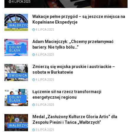
4 LIPCA 2025
Wakacje pełne przygód – są jeszcze miejsca na
Kopalniane Ekspedycje
WAŁBRZYCH
4 LIPCA 2025
Adam Maciejczyk: „Chcemy przełamywać
bariery. Nie tylko bólu…”
DOLNY
ŚLĄSK
4 LIPCA 2025
Zmierzą się wojska pruskie i austriackie –
sobota w Burkatowie
ŚWIDNICA
4 LIPCA 2025
Łączenie sił na rzecz transformacji
energetycznej regionu
DOLNY
ŚLĄSK
3 LIPCA 2025
Medal „Zasłużony Kulturze Gloria Artis” dla
Zespołu Pieśni i Tańca „Wałbrzych”
WAŁBRZYCH
3 LIPCA 2025