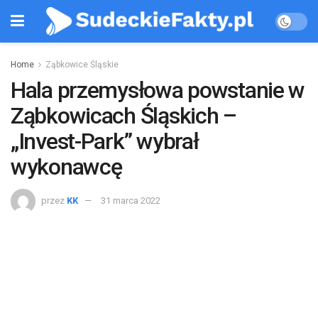
Home
Ząbkowice Śląskie
Hala przemysłowa powstanie w
Ząbkowicach Śląskich –
„Invest-Park” wybrał
wykonawcę
przez
KK
31 marca 2022