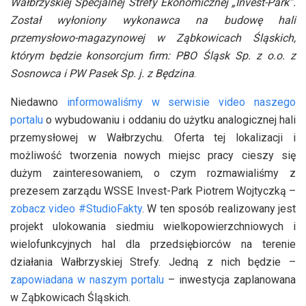
Wałbrzyskiej Specjalnej Strefy Ekonomicznej „Invest-Park”.
Został wyłoniony wykonawca na budowę hali
przemysłowo-magazynowej w Ząbkowicach Śląskich,
którym będzie konsorcjum firm: PBO Śląsk Sp. z o.o. z
Sosnowca i PW Pasek Sp. j. z Będzina
.
Niedawno
informowaliśmy w serwisie video naszego
portalu
o wybudowaniu i oddaniu do użytku analogicznej hali
przemysłowej w Wałbrzychu. Oferta tej lokalizacji i
możliwość tworzenia nowych miejsc pracy cieszy się
dużym zainteresowaniem, o czym rozmawialiśmy z
prezesem zarządu WSSE Invest-Park Piotrem Wojtyczką –
zobacz video #StudioFakty
. W ten sposób realizowany jest
projekt ulokowania siedmiu wielkopowierzchniowych i
wielofunkcyjnych hal dla przedsiębiorców na terenie
działania Wałbrzyskiej Strefy. Jedną z nich będzie –
zapowiadana w naszym portalu
– inwestycja zaplanowana
w Ząbkowicach Śląskich.