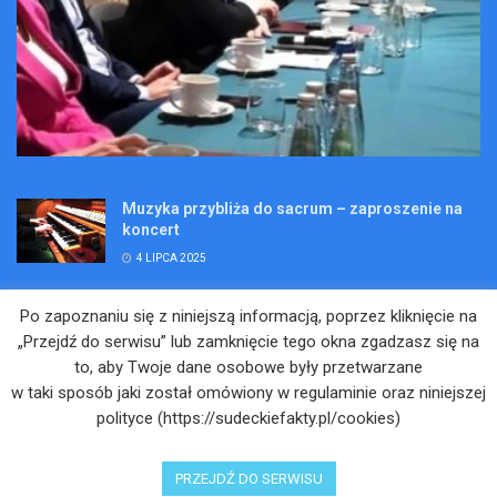
Muzyka przybliża do sacrum – zaproszenie na
koncert
4 LIPCA 2025
Wakacje pełne przygód – są jeszcze miejsca na
Po zapoznaniu się z niniejszą informacją, poprzez kliknięcie na
Kopalniane Ekspedycje
„Przejdź do serwisu” lub zamknięcie tego okna zgadzasz się na
4 LIPCA 2025
to, aby Twoje dane osobowe były przetwarzane
w taki sposób jaki został omówiony w regulaminie oraz niniejszej
Adam Maciejczyk: „Chcemy przełamywać
polityce (https://sudeckiefakty.pl/cookies)
bariery. Nie tylko bólu…”
4 LIPCA 2025
PRZEJDŹ DO SERWISU