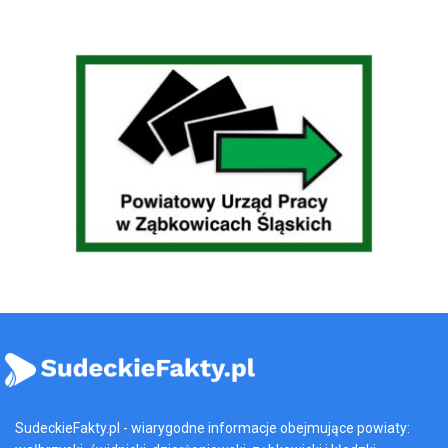
SudeckieFakty.pl - wiarygodne informacje obejmujące powiaty: