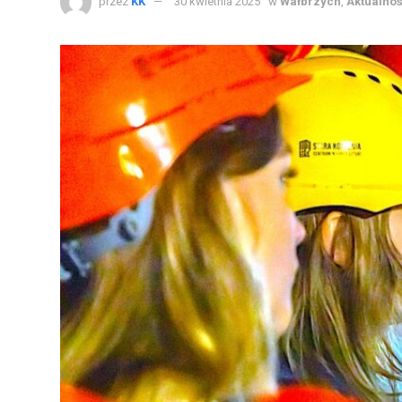
przez
KK
30 kwietnia 2025
w
Wałbrzych
,
Aktualnoś