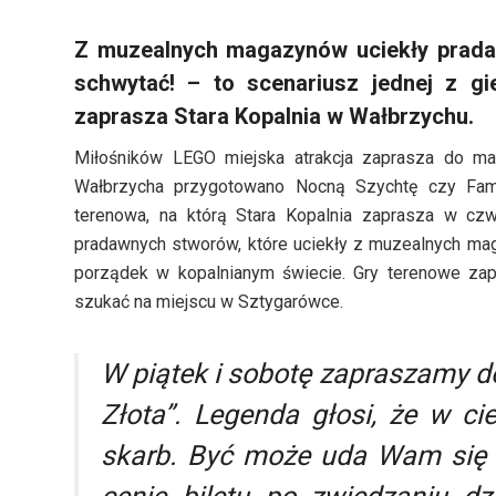
Z muzealnych magazynów uciekły pradaw
schwytać! – to scenariusz jednej z g
zaprasza Stara Kopalnia w Wałbrzychu.
Miłośników LEGO miejska atrakcja zaprasza do ma
Wałbrzycha przygotowano Nocną Szychtę czy Fami
terenowa, na którą Stara Kopalnia zaprasza w czw
pradawnych stworów, które uciekły z muzealnych mag
porządek w kopalnianym świecie. Gry terenowe zap
szukać na miejscu w Sztygarówce.
W piątek i sobotę zapraszamy d
Złota”. Legenda głosi, że w c
skarb. Być może uda Wam się g