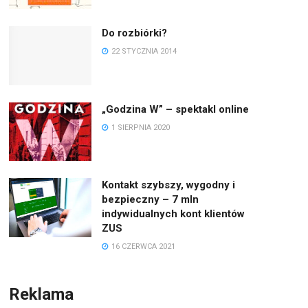
Do rozbiórki?
22 STYCZNIA 2014
„Godzina W” – spektakl online
1 SIERPNIA 2020
Kontakt szybszy, wygodny i
bezpieczny – 7 mln
indywidualnych kont klientów
ZUS
16 CZERWCA 2021
Reklama