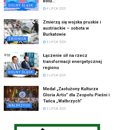
bólu…”
DOLNY ŚLĄSK
4 LIPCA 2025
Zmierzą się wojska pruskie i
austriackie – sobota w
Burkatowie
ŚWIDNICA
4 LIPCA 2025
Łączenie sił na rzecz
transformacji energetycznej
regionu
DOLNY ŚLĄSK
3 LIPCA 2025
Medal „Zasłużony Kulturze
Gloria Artis” dla Zespołu Pieśni i
Tańca „Wałbrzych”
WAŁBRZYCH
3 LIPCA 2025