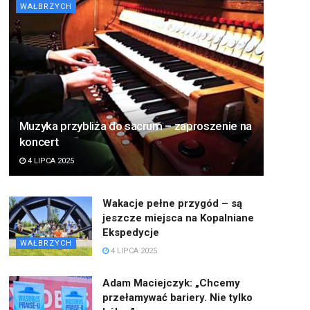
WAŁBRZYCH
Muzyka przybliża do sacrum – zaproszenie na
koncert
4 LIPCA 2025
Wakacje pełne przygód – są
jeszcze miejsca na Kopalniane
Ekspedycje
WAŁBRZYCH
4 LIPCA 2025
Adam Maciejczyk: „Chcemy
przełamywać bariery. Nie tylko