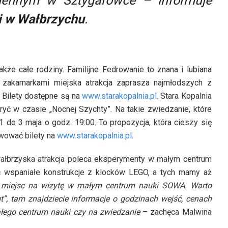
ziennym w Sztygarówce
– informuje
i w Wałbrzychu
.
kże całe rodziny. Familijne Fedrowanie to znana i lubiana
 zakamarkami miejska atrakcja zaprasza najmłodszych z
. Bilety dostępne są na
www.starakopalnia.pl
. Stara Kopalnia
yć w czasie „Nocnej Szychty”. Na takie zwiedzanie, które
1 do 3 maja o godz. 19:00. To propozycja, która cieszy się
wować bilety na
www.starakopalnia.pl
.
wałbrzyska atrakcja poleca eksperymenty w małym centrum
 wspaniałe konstrukcje z klocków LEGO, a tych mamy aż
 miejsc na wizytę w małym centrum nauki SOWA. Warto
t”, tam znajdziecie informacje o godzinach wejść, cenach
małego centrum nauki czy na zwiedzanie
– zachęca Malwina