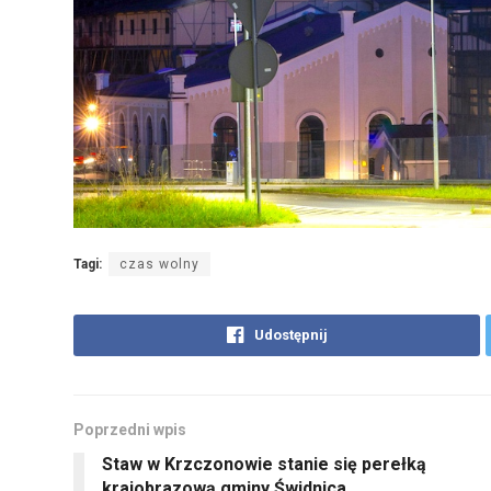
Tagi:
czas wolny
Udostępnij
Poprzedni wpis
Staw w Krzczonowie stanie się perełką
krajobrazową gminy Świdnica