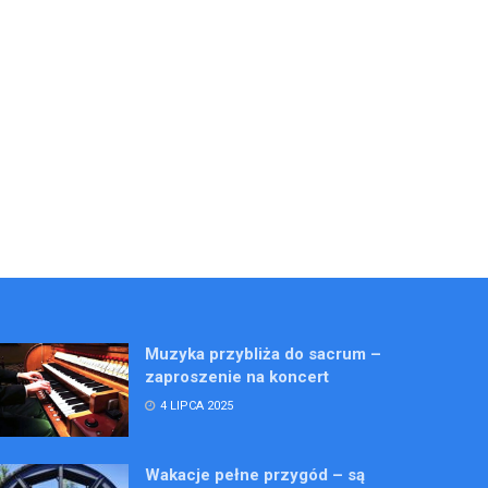
Muzyka przybliża do sacrum –
zaproszenie na koncert
4 LIPCA 2025
Wakacje pełne przygód – są