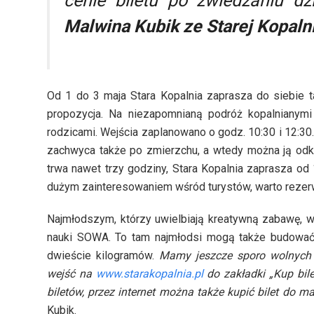
cenie biletu po zwiedzaniu d
Malwina Kubik ze Starej Kopaln
Od 1 do 3 maja Stara Kopalnia zaprasza do siebie ta
propozycja. Na niezapomnianą podróż kopalnianymi
rodzicami. Wejścia zaplanowano o godz. 10:30 i 12:30
zachwyca także po zmierzchu, a wtedy można ją odkr
trwa nawet trzy godziny, Stara Kopalnia zaprasza od 
dużym zainteresowaniem wśród turystów, warto rezer
Najmłodszym, którzy uwielbiają kreatywną zabawę, 
nauki SOWA. To tam najmłodsi mogą także budować
dwieście kilogramów.
Mamy jeszcze sporo wolnych
wejść na
www.starakopalnia.pl
do zakładki „Kup bile
biletów, przez internet można także kupić bilet do 
Kubik.