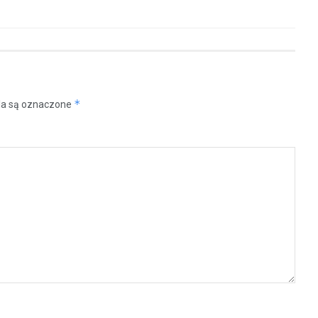
*
a są oznaczone