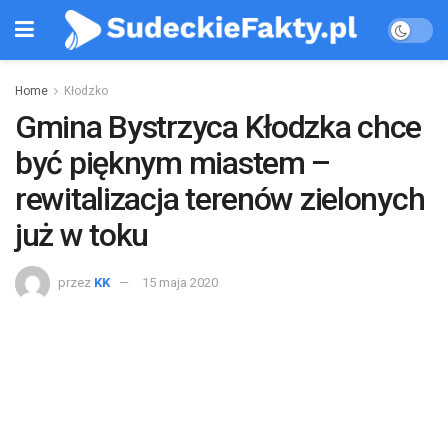
Home
Kłodzko
Gmina Bystrzyca Kłodzka chce
być pięknym miastem –
rewitalizacja terenów zielonych
już w toku
przez
KK
15 maja 2020