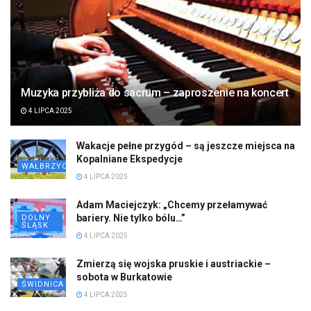
Muzyka przybliża do sacrum – zaproszenie na koncert
4 LIPCA 2025
Wakacje pełne przygód – są jeszcze miejsca na
Kopalniane Ekspedycje
WAŁBRZYCH
4 LIPCA 2025
Adam Maciejczyk: „Chcemy przełamywać
bariery. Nie tylko bólu…”
DOLNY
ŚLĄSK
4 LIPCA 2025
Zmierzą się wojska pruskie i austriackie –
sobota w Burkatowie
ŚWIDNICA
4 LIPCA 2025