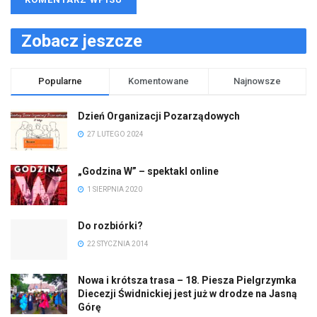
Zobacz jeszcze
Popularne
Komentowane
Najnowsze
Dzień Organizacji Pozarządowych
27 LUTEGO 2024
„Godzina W” – spektakl online
1 SIERPNIA 2020
Do rozbiórki?
22 STYCZNIA 2014
Nowa i krótsza trasa – 18. Piesza Pielgrzymka
Diecezji Świdnickiej jest już w drodze na Jasną
Górę