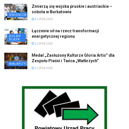
Zmierzą się wojska pruskie i austriackie –
sobota w Burkatowie
ŚWIDNICA
4 LIPCA 2025
Łączenie sił na rzecz transformacji
energetycznej regionu
DOLNY
ŚLĄSK
3 LIPCA 2025
Medal „Zasłużony Kulturze Gloria Artis” dla
Zespołu Pieśni i Tańca „Wałbrzych”
WAŁBRZYCH
3 LIPCA 2025