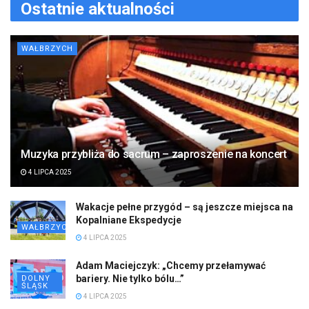
Ostatnie aktualności
WAŁBRZYCH
Muzyka przybliża do sacrum – zaproszenie na koncert
4 LIPCA 2025
Wakacje pełne przygód – są jeszcze miejsca na
Kopalniane Ekspedycje
WAŁBRZYCH
4 LIPCA 2025
Adam Maciejczyk: „Chcemy przełamywać
bariery. Nie tylko bólu…”
DOLNY
ŚLĄSK
4 LIPCA 2025