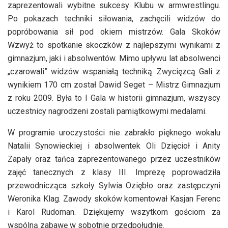
zaprezentowali wybitne sukcesy Klubu w armwrestlingu.
Po pokazach techniki siłowania, zachęcili widzów do
popróbowania sił pod okiem mistrzów. Gala Skoków
Wzwyż to spotkanie skoczków z najlepszymi wynikami z
gimnazjum, jaki i absolwentów. Mimo upływu lat absolwenci
„czarowali” widzów wspaniałą techniką. Zwycięzcą Gali z
wynikiem 170 cm został Dawid Seget – Mistrz Gimnazjum
z roku 2009. Była to I Gala w historii gimnazjum, wszyscy
uczestnicy nagrodzeni zostali pamiątkowymi medalami.
W programie uroczystości nie zabrakło pięknego wokalu
Natalii Synowieckiej i absolwentek Oli Dzięcioł i Anity
Zapały oraz tańca zaprezentowanego przez uczestników
zajęć tanecznych z klasy III. Imprezę poprowadziła
przewodnicząca szkoły Sylwia Oziębło oraz zastępczyni
Weronika Klag. Zawody skoków komentował Kasjan Ferenc
i Karol Rudoman. Dziękujemy wszytkom gościom za
wspólną zabawę w sobotnie przedpołudnie.