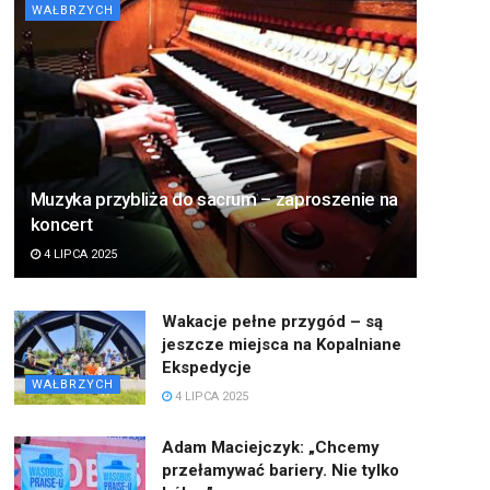
WAŁBRZYCH
Muzyka przybliża do sacrum – zaproszenie na
koncert
4 LIPCA 2025
Wakacje pełne przygód – są
jeszcze miejsca na Kopalniane
Ekspedycje
WAŁBRZYCH
4 LIPCA 2025
Adam Maciejczyk: „Chcemy
przełamywać bariery. Nie tylko