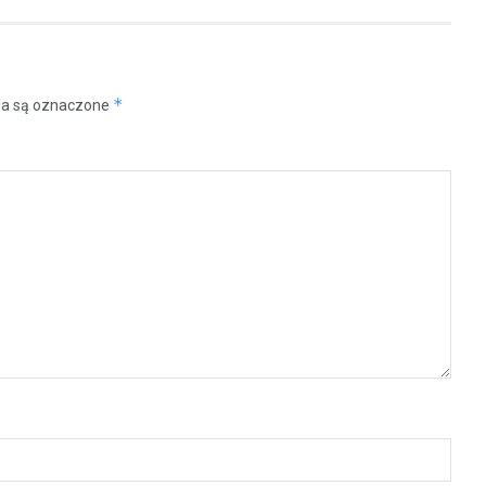
*
a są oznaczone