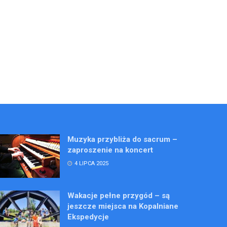
Muzyka przybliża do sacrum –
zaproszenie na koncert
4 LIPCA 2025
Wakacje pełne przygód – są
jeszcze miejsca na Kopalniane
Ekspedycje