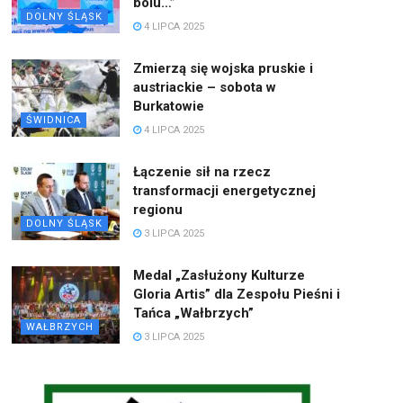
bólu…”
DOLNY ŚLĄSK
4 LIPCA 2025
Zmierzą się wojska pruskie i
austriackie – sobota w
Burkatowie
ŚWIDNICA
4 LIPCA 2025
Łączenie sił na rzecz
transformacji energetycznej
regionu
DOLNY ŚLĄSK
3 LIPCA 2025
Medal „Zasłużony Kulturze
Gloria Artis” dla Zespołu Pieśni i
Tańca „Wałbrzych”
WAŁBRZYCH
3 LIPCA 2025