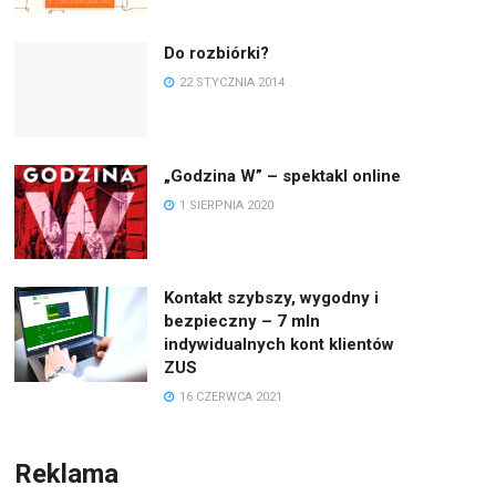
Do rozbiórki?
22 STYCZNIA 2014
„Godzina W” – spektakl online
1 SIERPNIA 2020
Kontakt szybszy, wygodny i
bezpieczny – 7 mln
indywidualnych kont klientów
ZUS
16 CZERWCA 2021
Reklama