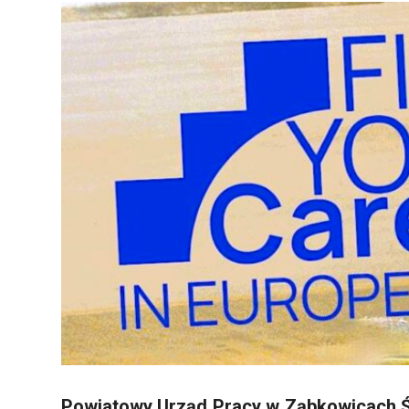
Powiatowy Urząd Pracy w Ząbkowicach Ś