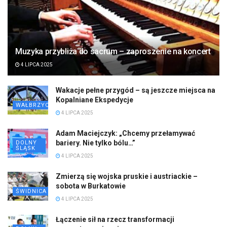
Muzyka przybliża do sacrum – zaproszenie na koncert
4 LIPCA 2025
Wakacje pełne przygód – są jeszcze miejsca na
Kopalniane Ekspedycje
WAŁBRZYCH
4 LIPCA 2025
Adam Maciejczyk: „Chcemy przełamywać
bariery. Nie tylko bólu…”
DOLNY
ŚLĄSK
4 LIPCA 2025
Zmierzą się wojska pruskie i austriackie –
sobota w Burkatowie
ŚWIDNICA
4 LIPCA 2025
Łączenie sił na rzecz transformacji