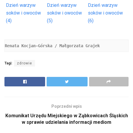
Dzień warzyw
Dzień warzyw
Dzień warzyw
soków i owoców
soków i owoców
soków i owoców
(4)
(5)
(6)
Renata Kocjan-Górska / Małgorzata Grajek   
Tagi:
zdrowie
Poprzedni wpis
Komunikat Urzędu Miejskiego w Ząbkowicach Śląskich
w sprawie udzielania informacji mediom