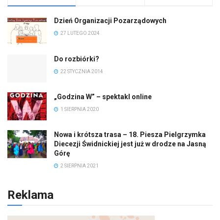
Dzień Organizacji Pozarządowych
27 LUTEGO 2024
Do rozbiórki?
22 STYCZNIA 2014
„Godzina W” – spektakl online
1 SIERPNIA 2020
Nowa i krótsza trasa – 18. Piesza Pielgrzymka
Diecezji Świdnickiej jest już w drodze na Jasną
Górę
2 SIERPNIA 2021
Reklama