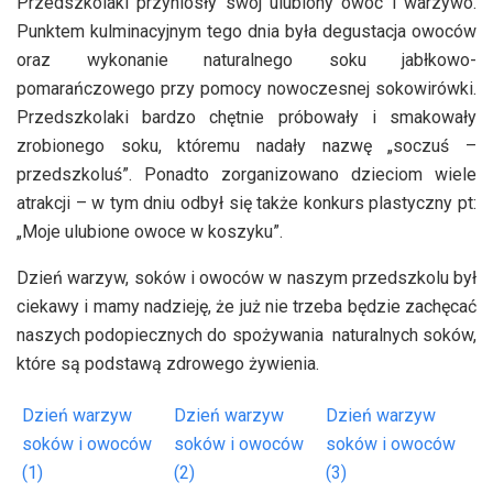
Przedszkolaki przyniosły swój ulubiony owoc i warzywo.
Punktem kulminacyjnym tego dnia była degustacja owoców
oraz wykonanie naturalnego soku jabłkowo-
pomarańczowego przy pomocy nowoczesnej sokowirówki.
Przedszkolaki bardzo chętnie próbowały i smakowały
zrobionego soku, któremu nadały nazwę „soczuś –
przedszkoluś”. Ponadto zorganizowano dzieciom wiele
atrakcji – w tym dniu odbył się także konkurs plastyczny pt:
„Moje ulubione owoce w koszyku”.
Dzień warzyw, soków i owoców w naszym przedszkolu był
ciekawy i mamy nadzieję, że już nie trzeba będzie zachęcać
naszych podopiecznych do spożywania naturalnych soków,
które są podstawą zdrowego żywienia.
Dzień warzyw
Dzień warzyw
Dzień warzyw
soków i owoców
soków i owoców
soków i owoców
(1)
(2)
(3)