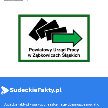
SudeckieFakty.pl - wiarygodne informacje obejmujące powiaty: