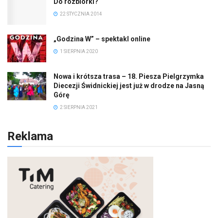
Do rozbiórki?
22 STYCZNIA 2014
„Godzina W” – spektakl online
1 SIERPNIA 2020
Nowa i krótsza trasa – 18. Piesza Pielgrzymka
Diecezji Świdnickiej jest już w drodze na Jasną
Górę
2 SIERPNIA 2021
Reklama