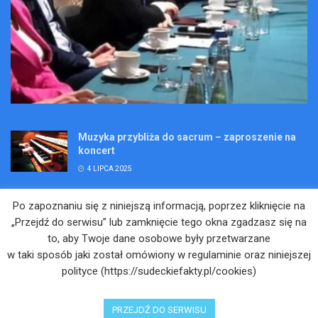
Muzyka przybliża do sacrum – zaproszenie na
koncert
4 LIPCA 2025
Wakacje pełne przygód – są jeszcze miejsca na
Po zapoznaniu się z niniejszą informacją, poprzez kliknięcie na
Kopalniane Ekspedycje
„Przejdź do serwisu” lub zamknięcie tego okna zgadzasz się na
4 LIPCA 2025
to, aby Twoje dane osobowe były przetwarzane
w taki sposób jaki został omówiony w regulaminie oraz niniejszej
Adam Maciejczyk: „Chcemy przełamywać
polityce (https://sudeckiefakty.pl/cookies)
bariery. Nie tylko bólu…”
4 LIPCA 2025
PRZEJDŹ DO SERWISU