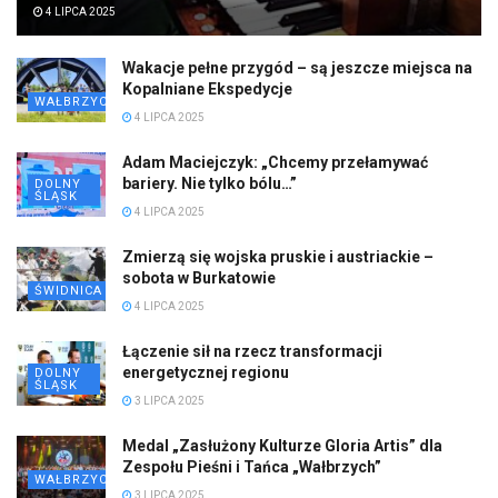
4 LIPCA 2025
Wakacje pełne przygód – są jeszcze miejsca na
Kopalniane Ekspedycje
WAŁBRZYCH
4 LIPCA 2025
Adam Maciejczyk: „Chcemy przełamywać
bariery. Nie tylko bólu…”
DOLNY
ŚLĄSK
4 LIPCA 2025
Zmierzą się wojska pruskie i austriackie –
sobota w Burkatowie
ŚWIDNICA
4 LIPCA 2025
Łączenie sił na rzecz transformacji
energetycznej regionu
DOLNY
ŚLĄSK
3 LIPCA 2025
Medal „Zasłużony Kulturze Gloria Artis” dla
Zespołu Pieśni i Tańca „Wałbrzych”
WAŁBRZYCH
3 LIPCA 2025