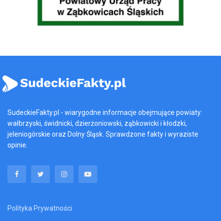
SudeckieFakty.pl - wiarygodne informacje obejmujące powiaty:
wałbrzyski, świdnicki, dzierżoniowski, ząbkowicki i kłodzki,
jeleniogórskie oraz Dolny Śląsk. Sprawdzone fakty i wyraziste
opinie.
Polityka Prywatności