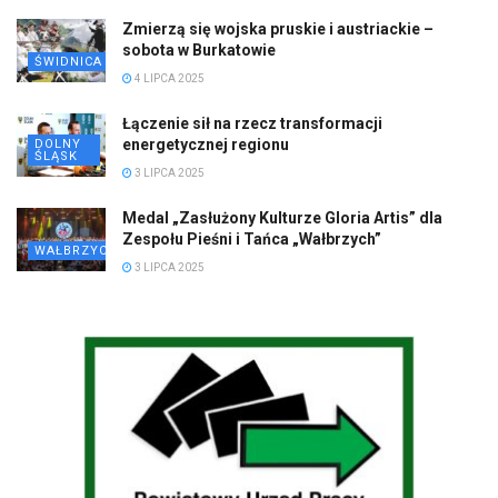
Zmierzą się wojska pruskie i austriackie –
sobota w Burkatowie
ŚWIDNICA
4 LIPCA 2025
Łączenie sił na rzecz transformacji
energetycznej regionu
DOLNY
ŚLĄSK
3 LIPCA 2025
Medal „Zasłużony Kulturze Gloria Artis” dla
Zespołu Pieśni i Tańca „Wałbrzych”
WAŁBRZYCH
3 LIPCA 2025