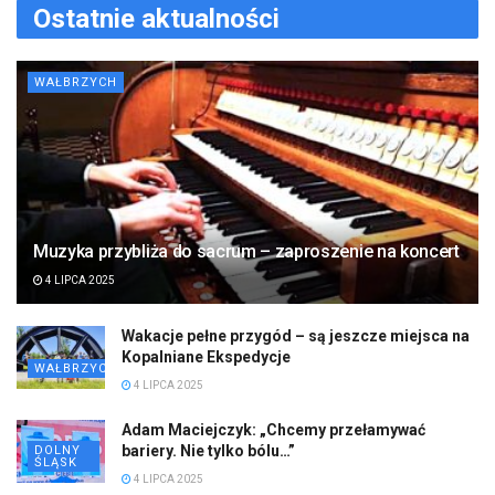
Ostatnie aktualności
WAŁBRZYCH
Muzyka przybliża do sacrum – zaproszenie na koncert
4 LIPCA 2025
Wakacje pełne przygód – są jeszcze miejsca na
Kopalniane Ekspedycje
WAŁBRZYCH
4 LIPCA 2025
Adam Maciejczyk: „Chcemy przełamywać
bariery. Nie tylko bólu…”
DOLNY
ŚLĄSK
4 LIPCA 2025