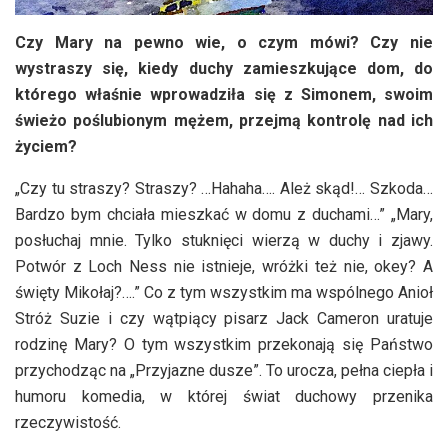
Czy Mary na pewno wie, o czym mówi? Czy nie
wystraszy się, kiedy duchy zamieszkujące dom, do
którego właśnie wprowadziła się z Simonem, swoim
świeżo poślubionym mężem, przejmą kontrolę nad ich
życiem?
„Czy tu straszy? Straszy? …Hahaha…. Ależ skąd!… Szkoda…
Bardzo bym chciała mieszkać w domu z duchami…” „Mary,
posłuchaj mnie. Tylko stuknięci wierzą w duchy i zjawy.
Potwór z Loch Ness nie istnieje, wróżki też nie, okey? A
święty Mikołaj?….” Co z tym wszystkim ma wspólnego Anioł
Stróż Suzie i czy wątpiący pisarz Jack Cameron uratuje
rodzinę Mary? O tym wszystkim przekonają się Państwo
przychodząc na „Przyjazne dusze”. To urocza, pełna ciepła i
humoru komedia, w której świat duchowy przenika
rzeczywistość.