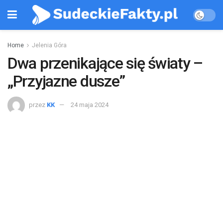
Home
Jelenia Góra
Dwa przenikające się światy –
„Przyjazne dusze”
przez
KK
24 maja 2024