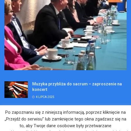
Muzyka przybliża do sacrum – zaproszenie na
koncert
4 LIPCA 2025
Wakacje pełne przygód – są jeszcze miejsca na
Po zapoznaniu się z niniejszą informacją, poprzez kliknięcie na
Kopalniane Ekspedycje
„Przejdź do serwisu” lub zamknięcie tego okna zgadzasz się na
4 LIPCA 2025
to, aby Twoje dane osobowe były przetwarzane