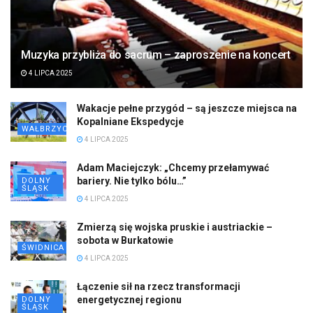
Muzyka przybliża do sacrum – zaproszenie na koncert
4 LIPCA 2025
Wakacje pełne przygód – są jeszcze miejsca na
Kopalniane Ekspedycje
WAŁBRZYCH
4 LIPCA 2025
Adam Maciejczyk: „Chcemy przełamywać
bariery. Nie tylko bólu…”
DOLNY
ŚLĄSK
4 LIPCA 2025
Zmierzą się wojska pruskie i austriackie –
sobota w Burkatowie
ŚWIDNICA
4 LIPCA 2025
Łączenie sił na rzecz transformacji
energetycznej regionu
DOLNY
ŚLĄSK