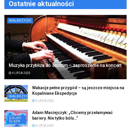
Ostatnie aktualności
WAŁBRZYCH
Muzyka przybliża do sacrum – zaproszenie na koncert
4 LIPCA 2025
Wakacje pełne przygód – są jeszcze miejsca na
Kopalniane Ekspedycje
WAŁBRZYCH
4 LIPCA 2025
Adam Maciejczyk: „Chcemy przełamywać
bariery. Nie tylko bólu…”
DOLNY
ŚLĄSK
4 LIPCA 2025