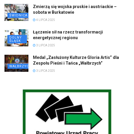
Zmierzą się wojska pruskie i austriackie –
sobota w Burkatowie
ŚWIDNICA
4 LIPCA 2025
Łączenie sił na rzecz transformacji
energetycznej regionu
DOLNY
ŚLĄSK
3 LIPCA 2025
Medal „Zasłużony Kulturze Gloria Artis” dla
Zespołu Pieśni i Tańca „Wałbrzych”
WAŁBRZYCH
3 LIPCA 2025