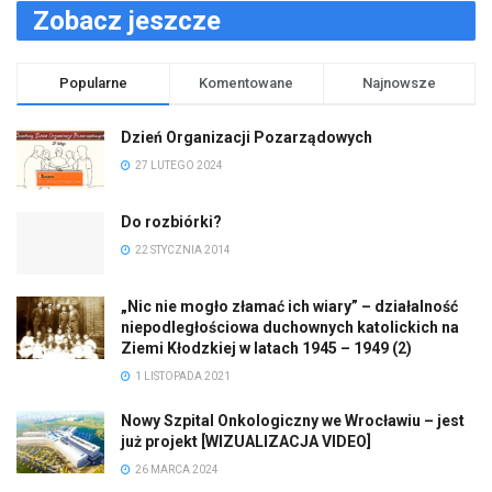
Zobacz jeszcze
Popularne
Komentowane
Najnowsze
Dzień Organizacji Pozarządowych
27 LUTEGO 2024
Do rozbiórki?
22 STYCZNIA 2014
„Nic nie mogło złamać ich wiary” – działalność
niepodległościowa duchownych katolickich na
Ziemi Kłodzkiej w latach 1945 – 1949 (2)
1 LISTOPADA 2021
Nowy Szpital Onkologiczny we Wrocławiu – jest
już projekt [WIZUALIZACJA VIDEO]
26 MARCA 2024