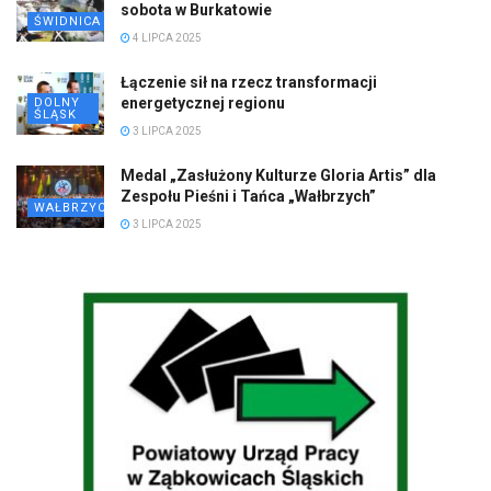
sobota w Burkatowie
ŚWIDNICA
4 LIPCA 2025
Łączenie sił na rzecz transformacji
energetycznej regionu
DOLNY
ŚLĄSK
3 LIPCA 2025
Medal „Zasłużony Kulturze Gloria Artis” dla
Zespołu Pieśni i Tańca „Wałbrzych”
WAŁBRZYCH
3 LIPCA 2025