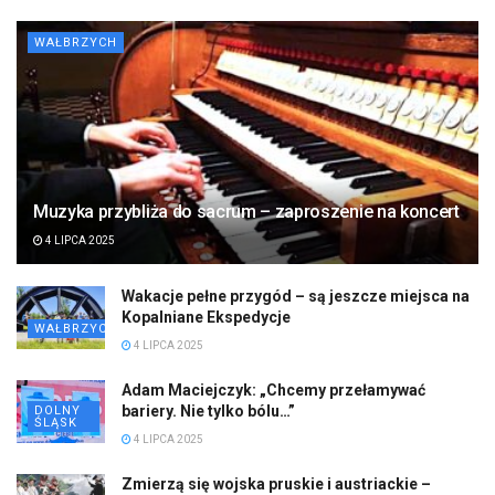
WAŁBRZYCH
Muzyka przybliża do sacrum – zaproszenie na koncert
4 LIPCA 2025
Wakacje pełne przygód – są jeszcze miejsca na
Kopalniane Ekspedycje
WAŁBRZYCH
4 LIPCA 2025
Adam Maciejczyk: „Chcemy przełamywać
bariery. Nie tylko bólu…”
DOLNY
ŚLĄSK
4 LIPCA 2025
Zmierzą się wojska pruskie i austriackie –