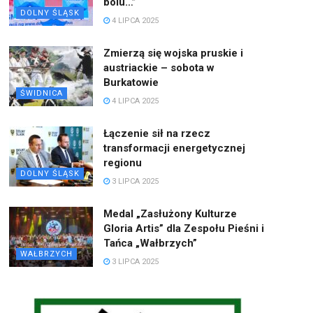
bólu…”
DOLNY ŚLĄSK
4 LIPCA 2025
Zmierzą się wojska pruskie i
austriackie – sobota w
Burkatowie
ŚWIDNICA
4 LIPCA 2025
Łączenie sił na rzecz
transformacji energetycznej
regionu
DOLNY ŚLĄSK
3 LIPCA 2025
Medal „Zasłużony Kulturze
Gloria Artis” dla Zespołu Pieśni i
Tańca „Wałbrzych”
WAŁBRZYCH
3 LIPCA 2025