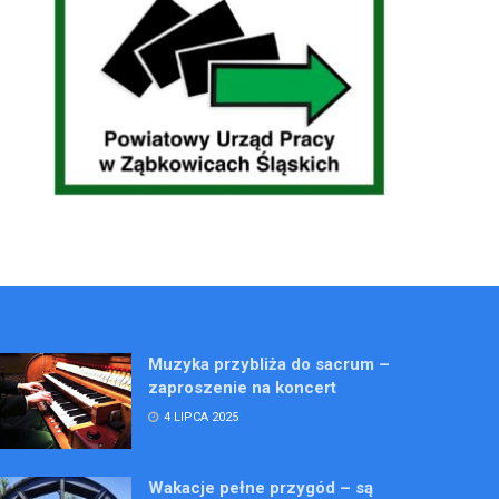
Muzyka przybliża do sacrum –
zaproszenie na koncert
4 LIPCA 2025
Wakacje pełne przygód – są