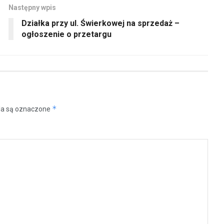
Następny wpis
Działka przy ul. Świerkowej na sprzedaż –
ogłoszenie o przetargu
*
a są oznaczone