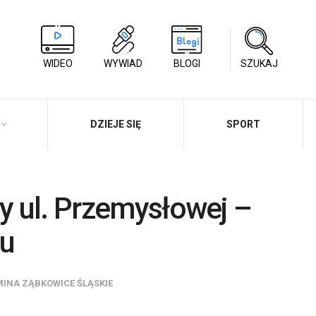
WIDEO
WYWIAD
BLOGI
SZUKAJ
DZIEJE SIĘ
SPORT
zy ul. Przemysłowej –
gu
INA ZĄBKOWICE ŚLĄSKIE