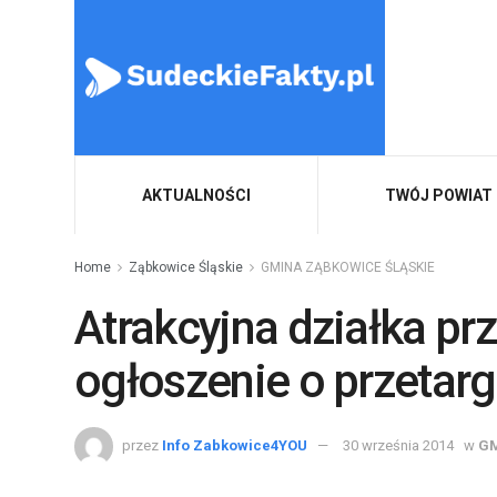
AKTUALNOŚCI
TWÓJ POWIAT
Home
Ząbkowice Śląskie
GMINA ZĄBKOWICE ŚLĄSKIE
Atrakcyjna działka pr
ogłoszenie o przetar
przez
Info Zabkowice4YOU
30 września 2014
w
GM