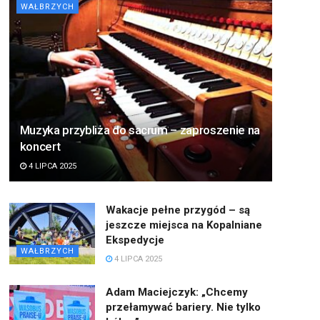
WAŁBRZYCH
Muzyka przybliża do sacrum – zaproszenie na
koncert
4 LIPCA 2025
Wakacje pełne przygód – są
jeszcze miejsca na Kopalniane
Ekspedycje
WAŁBRZYCH
4 LIPCA 2025
Adam Maciejczyk: „Chcemy
przełamywać bariery. Nie tylko