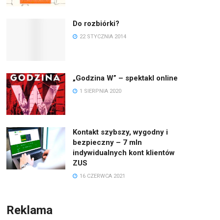
Do rozbiórki?
22 STYCZNIA 2014
„Godzina W” – spektakl online
1 SIERPNIA 2020
Kontakt szybszy, wygodny i
bezpieczny – 7 mln
indywidualnych kont klientów
ZUS
16 CZERWCA 2021
Reklama