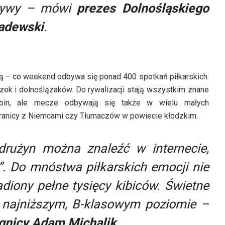
ktywy
– mówi
prezes
Dolnośląskiego
adewski
.
 – co weekend odbywa się ponad 400 spotkań piłkarskich.
czek i dolnoślązaków. Do rywalizacji stają wszystkim znane
Lubin, ale mecze odbywają się także w wielu małych
 granicy z Niemcami czy Tłumaczów w powiecie kłodzkim.
drużyn można znaleźć w internecie,
 Do mnóstwa piłkarskich emocji nie
diony pełne tysięcy kibiców. Świetne
 najniższym, B-klasowym poziomie
–
egnicy Adam Michalik
.