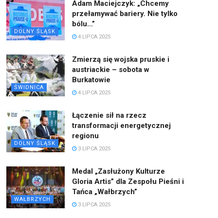
Adam Maciejczyk: „Chcemy
przełamywać bariery. Nie tylko
bólu…”
DOLNY ŚLĄSK
4 LIPCA 2025
Zmierzą się wojska pruskie i
austriackie – sobota w
Burkatowie
ŚWIDNICA
4 LIPCA 2025
Łączenie sił na rzecz
transformacji energetycznej
regionu
DOLNY ŚLĄSK
3 LIPCA 2025
Medal „Zasłużony Kulturze
Gloria Artis” dla Zespołu Pieśni i
Tańca „Wałbrzych”
WAŁBRZYCH
3 LIPCA 2025