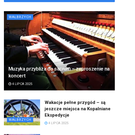
WAŁBRZYCH
Muzyka przybliża do sacrum – zaproszenie na
koncert
4 LIPCA 2025
Wakacje pełne przygód – są
jeszcze miejsca na Kopalniane
Ekspedycje
WAŁBRZYCH
4 LIPCA 2025