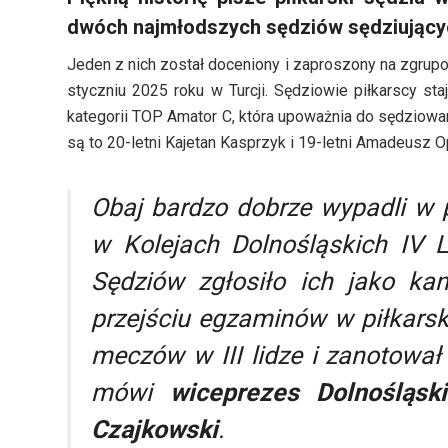
dwóch najmłodszych sędziów sędziujących
Jeden z nich został doceniony i zaproszony na zgrup
styczniu 2025 roku w Turcji. Sędziowie piłkarscy s
kategorii TOP Amator C, która upoważnia do sędziowa
są to 20-letni Kajetan Kasprzyk i 19-letni Amadeusz Op
Obaj bardzo dobrze wypadli w 
w Kolejach Dolnośląskich IV L
Sędziów zgłosiło ich jako ka
przejściu egzaminów w piłkarski
meczów w III lidze i zanotowa
mówi
wiceprezes Dolnośląsk
Czajkowski
.