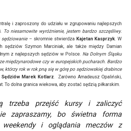
ntralę i zaproszony do udziału w zgrupowaniu najlepszych
i.
To niesamowite wyróżnienie, jestem bardzo szczęśliwy.
st sędziowanie –
skromnie stwierdza
Kajetan Kasprzyk
. W
ch sędziów Szymon Marciniak, ale także między Damian
ednym z najlepszych sędziów w Polsce.
Na Dolnym Śląsku
ze międzynarodowe czy w europejskich pucharach. Bardzo
, którzy rok w rok pną się w górę po sędziowskiej drabince
m Sędziów
Marek Kotlarz
. Zarówno Amadeusz Opaliński,
at. To dolna granica wiekowa, aby zostać sędzią piłkarskim.
ą trzeba przejść kursy i zaliczyć
nie zapraszamy, bo świetna forma
 weekendy i oglądania meczów z