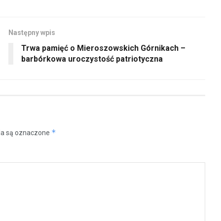
Następny wpis
Trwa pamięć o Mieroszowskich Górnikach –
barbórkowa uroczystość patriotyczna
*
a są oznaczone