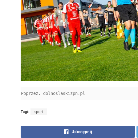
Poprzez: dolnoslaskizpn.pl
Tagi:
sport
Udostępnij