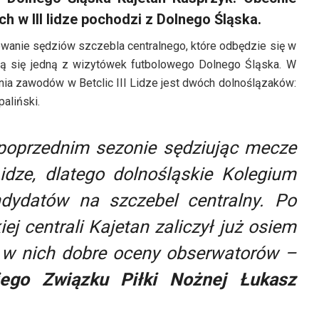
 w III lidze pochodzi z Dolnego Śląska.
owanie sędziów szczebla centralnego, które odbędzie się w
tają się jedną z wizytówek futbolowego Dolnego Śląska. W
nia zawodów w Betclic III Lidze jest dwóch dolnoślązaków:
aliński.
poprzednim sezonie sędziując mecze
idze, dlatego dolnośląskie Kolegium
ndydatów na szczebel centralny. Po
ej centrali Kajetan zaliczył już osiem
ł w nich dobre oceny obserwatorów
–
iego Związku Piłki Nożnej
Łukasz