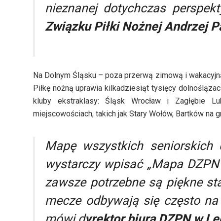
nieznanej dotychczas perspe
Związku Piłki Nożnej
Andrzej P
Na Dolnym Śląsku – poza przerwą zimową i wakacyjną
Piłkę nożną uprawia kilkadziesiąt tysięcy dolnośląza
kluby ekstraklasy: Śląsk Wrocław i Zagłębie 
miejscowościach, takich jak Stary Wołów, Bartków na
Mapę wszystkich seniorskich 
wystarczy wpisać „Mapa DZPN”.
zawsze potrzebne są piękne sta
mecze odbywają się często na
mówi d
yrektor biura DZPN w L