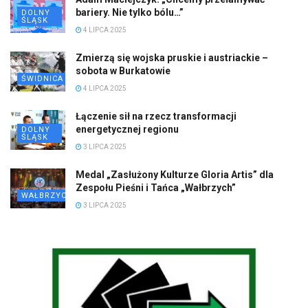
bariery. Nie tylko bólu…”
DOLNY
ŚLĄSK
4 LIPCA 2025
Zmierzą się wojska pruskie i austriackie –
sobota w Burkatowie
ŚWIDNICA
4 LIPCA 2025
Łączenie sił na rzecz transformacji
energetycznej regionu
DOLNY
ŚLĄSK
3 LIPCA 2025
Medal „Zasłużony Kulturze Gloria Artis” dla
Zespołu Pieśni i Tańca „Wałbrzych”
WAŁBRZYCH
3 LIPCA 2025