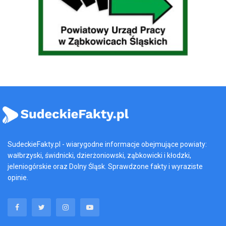
SudeckieFakty.pl - wiarygodne informacje obejmujące powiaty:
wałbrzyski, świdnicki, dzierżoniowski, ząbkowicki i kłodzki,
jeleniogórskie oraz Dolny Śląsk. Sprawdzone fakty i wyraziste
opinie.