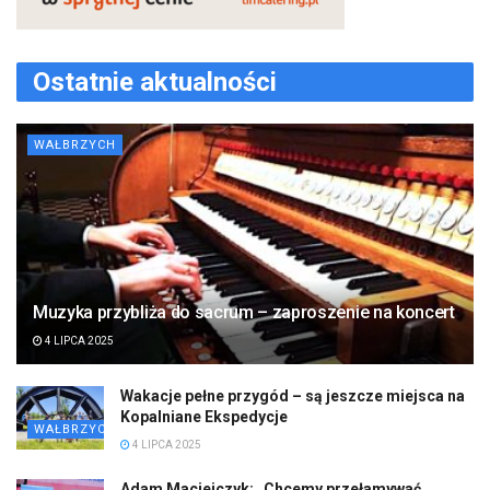
Ostatnie aktualności
WAŁBRZYCH
Muzyka przybliża do sacrum – zaproszenie na koncert
4 LIPCA 2025
Wakacje pełne przygód – są jeszcze miejsca na
Kopalniane Ekspedycje
WAŁBRZYCH
4 LIPCA 2025
Adam Maciejczyk: „Chcemy przełamywać