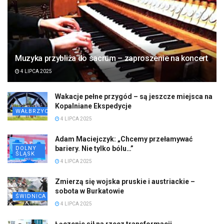
Muzyka przybliża do sacrum – zaproszenie na koncert
4 LIPCA 2025
Wakacje pełne przygód – są jeszcze miejsca na
Kopalniane Ekspedycje
WAŁBRZYCH
4 LIPCA 2025
Adam Maciejczyk: „Chcemy przełamywać
bariery. Nie tylko bólu…”
DOLNY
ŚLĄSK
4 LIPCA 2025
Zmierzą się wojska pruskie i austriackie –
sobota w Burkatowie
ŚWIDNICA
4 LIPCA 2025