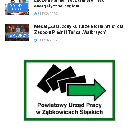
Łączenie sił na rzecz transformacji
energetycznej regionu
DOLNY
ŚLĄSK
3 LIPCA 2025
Medal „Zasłużony Kulturze Gloria Artis” dla
Zespołu Pieśni i Tańca „Wałbrzych”
WAŁBRZYCH
3 LIPCA 2025