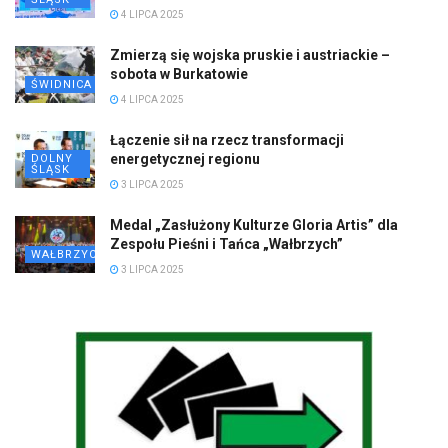
4 LIPCA 2025
Zmierzą się wojska pruskie i austriackie –
sobota w Burkatowie
ŚWIDNICA
4 LIPCA 2025
Łączenie sił na rzecz transformacji
energetycznej regionu
DOLNY
ŚLĄSK
3 LIPCA 2025
Medal „Zasłużony Kulturze Gloria Artis” dla
Zespołu Pieśni i Tańca „Wałbrzych”
WAŁBRZYCH
3 LIPCA 2025