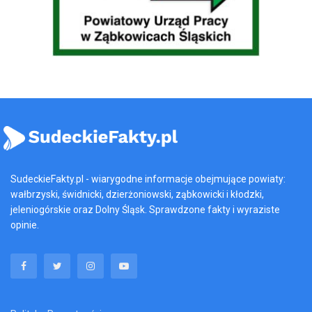
SudeckieFakty.pl - wiarygodne informacje obejmujące powiaty:
wałbrzyski, świdnicki, dzierżoniowski, ząbkowicki i kłodzki,
jeleniogórskie oraz Dolny Śląsk. Sprawdzone fakty i wyraziste
opinie.