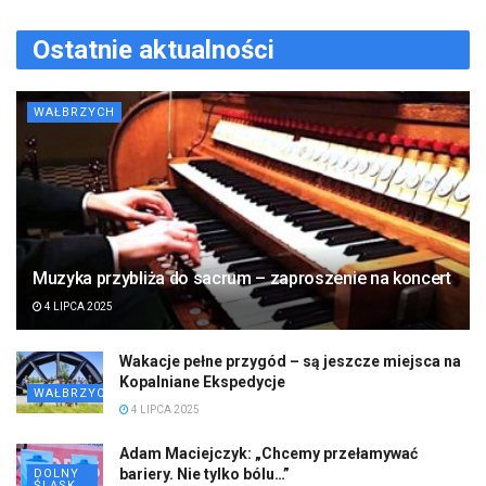
Ostatnie aktualności
WAŁBRZYCH
Muzyka przybliża do sacrum – zaproszenie na koncert
4 LIPCA 2025
Wakacje pełne przygód – są jeszcze miejsca na
Kopalniane Ekspedycje
WAŁBRZYCH
4 LIPCA 2025
Adam Maciejczyk: „Chcemy przełamywać
bariery. Nie tylko bólu…”
DOLNY
ŚLĄSK