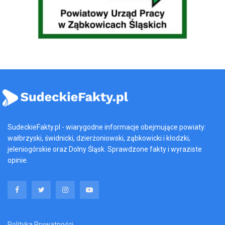
SudeckieFakty.pl - wiarygodne informacje obejmujące powiaty:
wałbrzyski, świdnicki, dzierżoniowski, ząbkowicki i kłodzki,
jeleniogórskie oraz Dolny Śląsk. Sprawdzone fakty i wyraziste
opinie.
Polityka Prywatności