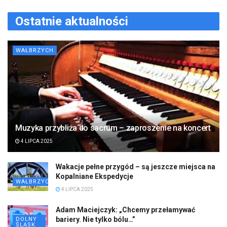
Ostatnie aktualności
WAŁBRZYCH
Muzyka przybliża do sacrum – zaproszenie na koncert
4 LIPCA 2025
Wakacje pełne przygód – są jeszcze miejsca na
Kopalniane Ekspedycje
WAŁBRZYCH
4 LIPCA 2025
Adam Maciejczyk: „Chcemy przełamywać
bariery. Nie tylko bólu…”
DOLNY
ŚLĄSK