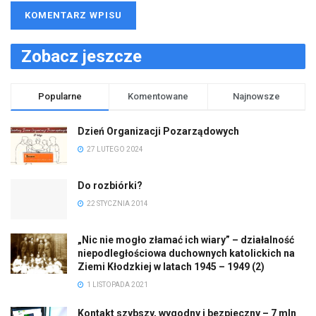
Zobacz jeszcze
Popularne
Komentowane
Najnowsze
Dzień Organizacji Pozarządowych
27 LUTEGO 2024
Do rozbiórki?
22 STYCZNIA 2014
„Nic nie mogło złamać ich wiary” – działalność
niepodległościowa duchownych katolickich na
Ziemi Kłodzkiej w latach 1945 – 1949 (2)
1 LISTOPADA 2021
Kontakt szybszy, wygodny i bezpieczny – 7 mln