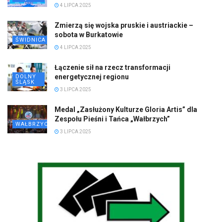
4 LIPCA 2025
Zmierzą się wojska pruskie i austriackie –
sobota w Burkatowie
ŚWIDNICA
4 LIPCA 2025
Łączenie sił na rzecz transformacji
energetycznej regionu
DOLNY
ŚLĄSK
3 LIPCA 2025
Medal „Zasłużony Kulturze Gloria Artis” dla
Zespołu Pieśni i Tańca „Wałbrzych”
WAŁBRZYCH
3 LIPCA 2025