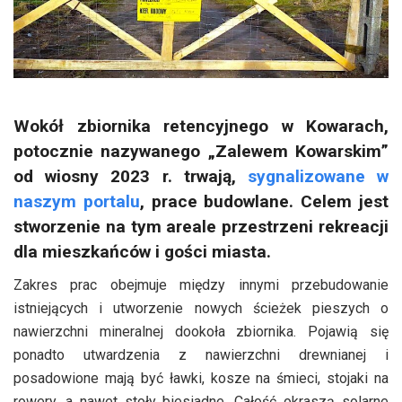
Wokół zbiornika retencyjnego w Kowarach,
potocznie nazywanego „Zalewem Kowarskim”
od wiosny 2023 r. trwają,
sygnalizowane w
naszym portalu
, prace budowlane. Celem jest
stworzenie na tym areale przestrzeni rekreacji
dla mieszkańców i gości miasta.
Zakres prac obejmuje między innymi przebudowanie
istniejących i utworzenie nowych ścieżek pieszych o
nawierzchni mineralnej dookoła zbiornika. Pojawią się
ponadto utwardzenia z nawierzchni drewnianej i
posadowione mają być ławki, kosze na śmieci, stojaki na
rowery, a nawet stoły biesiadne. Całość okraszą solarne