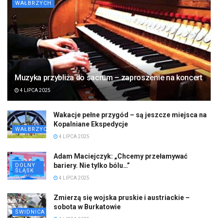
WAŁBRZYCH
Muzyka przybliża do sacrum – zaproszenie na koncert
4 LIPCA 2025
Wakacje pełne przygód – są jeszcze miejsca na
Kopalniane Ekspedycje
WAŁBRZYCH
4 LIPCA 2025
Adam Maciejczyk: „Chcemy przełamywać
bariery. Nie tylko bólu…”
DOLNY
ŚLĄSK
4 LIPCA 2025
Zmierzą się wojska pruskie i austriackie –
sobota w Burkatowie
ŚWIDNICA