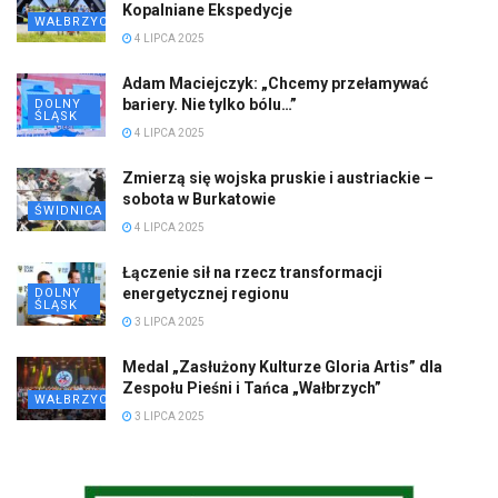
Kopalniane Ekspedycje
WAŁBRZYCH
4 LIPCA 2025
Adam Maciejczyk: „Chcemy przełamywać
bariery. Nie tylko bólu…”
DOLNY
ŚLĄSK
4 LIPCA 2025
Zmierzą się wojska pruskie i austriackie –
sobota w Burkatowie
ŚWIDNICA
4 LIPCA 2025
Łączenie sił na rzecz transformacji
energetycznej regionu
DOLNY
ŚLĄSK
3 LIPCA 2025
Medal „Zasłużony Kulturze Gloria Artis” dla
Zespołu Pieśni i Tańca „Wałbrzych”
WAŁBRZYCH
3 LIPCA 2025