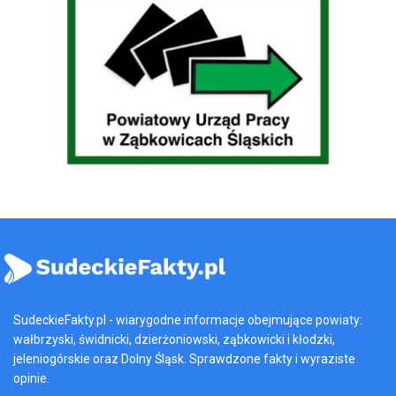
SudeckieFakty.pl - wiarygodne informacje obejmujące powiaty:
wałbrzyski, świdnicki, dzierżoniowski, ząbkowicki i kłodzki,
jeleniogórskie oraz Dolny Śląsk. Sprawdzone fakty i wyraziste
opinie.