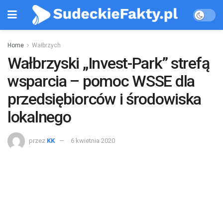
Home
Wałbrzych
Wałbrzyski „Invest-Park” strefą
wsparcia – pomoc WSSE dla
przedsiębiorców i środowiska
lokalnego
przez
KK
6 kwietnia 2020