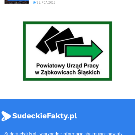
3 LIPCA 2025
SudeckieFakty.pl - wiarygodne informacje obejmujące powiaty: