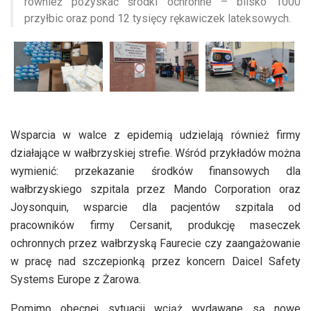
również pozyskać środki ochronne – blisko 1000
przyłbic oraz pond 12 tysięcy rękawiczek lateksowych.
Wsparcia w walce z epidemią udzielają również firmy
działające w wałbrzyskiej strefie. Wśród przykładów można
wymienić: przekazanie środków finansowych dla
wałbrzyskiego szpitala przez Mando Corporation oraz
Joysonquin, wsparcie dla pacjentów szpitala od
pracowników firmy Cersanit, produkcję maseczek
ochronnych przez wałbrzyską Faurecie czy zaangażowanie
w pracę nad szczepionką przez koncern Daicel Safety
Systems Europe z Żarowa.
Pomimo obecnej sytuacji wciąż wydawane są nowe