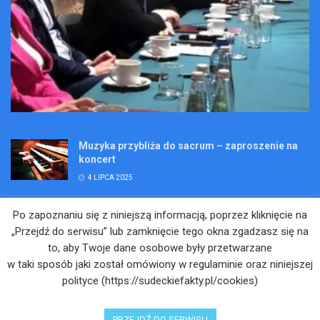
Muzyka przybliża do sacrum – zaproszenie na
koncert
4 LIPCA 2025
Wakacje pełne przygód – są jeszcze miejsca na
Po zapoznaniu się z niniejszą informacją, poprzez kliknięcie na
Kopalniane Ekspedycje
„Przejdź do serwisu” lub zamknięcie tego okna zgadzasz się na
4 LIPCA 2025
to, aby Twoje dane osobowe były przetwarzane
w taki sposób jaki został omówiony w regulaminie oraz niniejszej
Adam Maciejczyk: „Chcemy przełamywać
polityce (https://sudeckiefakty.pl/cookies)
bariery. Nie tylko bólu…”
4 LIPCA 2025
PRZEJDŹ DO SERWISU