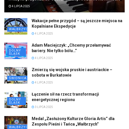
4 LIPCA 2025
Wakacje pełne przygód – są jeszcze miejsca na
Kopalniane Ekspedycje
WAŁBRZYCH
4 LIPCA 2025
Adam Maciejczyk: „Chcemy przełamywać
bariery. Nie tylko bólu…”
DOLNY
ŚLĄSK
4 LIPCA 2025
Zmierzą się wojska pruskie i austriackie –
sobota w Burkatowie
ŚWIDNICA
4 LIPCA 2025
Łączenie sił na rzecz transformacji
energetycznej regionu
DOLNY
ŚLĄSK
3 LIPCA 2025
Medal „Zasłużony Kulturze Gloria Artis” dla
Zespołu Pieśni i Tańca „Wałbrzych”
WAŁBRZYCH